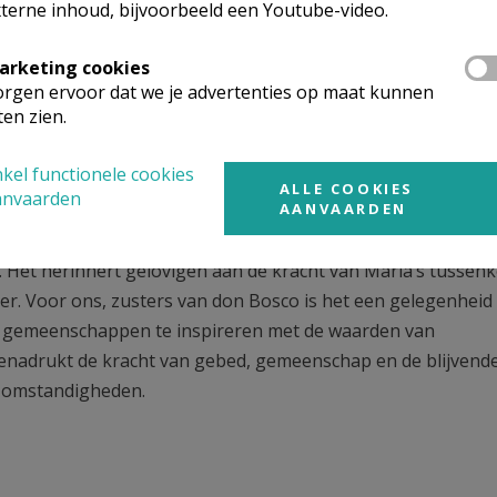
terne inhoud, bijvoorbeeld een Youtube-video.
de Dochters van Maria Hulp der Christenen, zetten we deze e
arketing cookies
ding en pastorale activiteiten, geïnspireerd door de waarde
rgen ervoor dat we je advertenties op maat kunnen
Mazzarello. Het feest is voor ons een bijzonder moment om
ten zien.
kel functionele cookies
ALLE COOKIES
anvaarden
AANVAARDEN
 alleen een dag van wereldwijd vieren, maar ook een moment
of. Het herinnert gelovigen aan de kracht van Maria’s tussen
er. Voor ons, zusters van don Bosco is het een gelegenhei
e gemeenschappen te inspireren met de waarden van
benadrukt de kracht van gebed, gemeenschap en de blijvend
e omstandigheden.