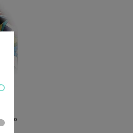
 der
 Het was
n