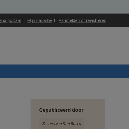
gina portaal
Mijn parochie
Aanmelden of registreren
Gepubliceerd door
Zusters van Don Bosco