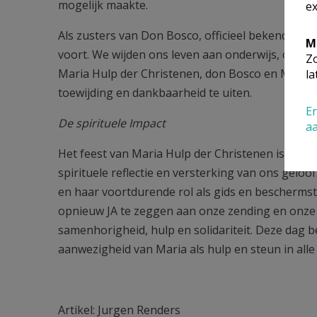
mogelijk maakte.
ex
Als zusters van Don Bosco, officieel bekend als 
M
voort. We wijden ons leven aan onderwijs, opvoe
Zo
Maria Hulp der Christenen, don Bosco en Maria 
la
toewijding en dankbaarheid te uiten.
En
De spirituele Impact
a
Het feest van Maria Hulp der Christenen is niet
spirituele reflectie en versterking van ons gelo
en haar voortdurende rol als gids en beschermst
opnieuw JA te zeggen aan onze zending en onz
samenhorigheid, hulp en solidariteit. Deze dag 
aanwezigheid van Maria als hulp en steun in all
Artikel: Jurgen Renders