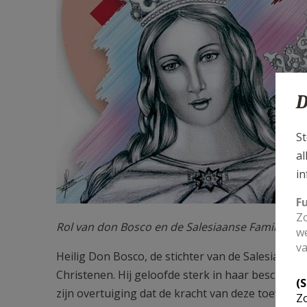
D
St
al
in
F
Zo
Rol van don Bosco en de Salesiaanse Familie
we
va
Heilig Don Bosco, de stichter van de Salesianen
Christenen. Hij geloofde sterk in haar bescherm
(
zijn overtuiging dat de kracht van deze toewijd
Zo