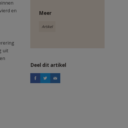
 binnen
vierd en
Meer
Artikel
erering
 uit
 en
Deel dit artikel