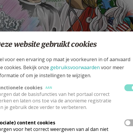
eze website gebruikt cookies
el voor een ervaring op maat je voorkeuren in of aanvaard
le cookies. Bekijk onze
gebruiksvoorwaarden
voor meer
formatie of om je instellingen te wijzigen.
unctionele cookies
AAN
rgen dat de basisfuncties van het portaal correct
rken en laten ons toe via de anonieme registratie
n je gebruik deze verder te verbeteren.
 van Don Bosco, had een bijzondere devotie voor Maria Hulp
ende en leidende rol voor zijn werk met kansarme jongeren.
Sociale) content cookies
ing zijn missie ondersteunde en vele wonderen en zegeninge
rgen voor het correct weergeven van al dan niet