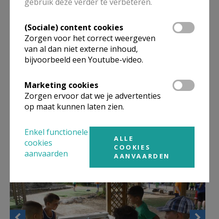
gebruik deze verder te verbeteren.
komen, enorm armoedig en wat geeft ons meer
recht op een menswaardig leven dan hen?
(Sociale) content cookies
Zorgen voor het correct weergeven
Ben jij volgende zomer tussen de 18 en 30 jaar en
van al dan niet externe inhoud,
bijvoorbeeld een Youtube-video.
heb jij zin in deze ervaring of ken je zo iemand?
Neem dan contact op via
info@vides.be
of 0473 40 55
Marketing cookies
28.
Zorgen ervoor dat we je advertenties
op maat kunnen laten zien.
Artikel: zr Lies De Soete
Enkel functionele
ALLE
cookies
COOKIES
aanvaarden
AANVAARDEN