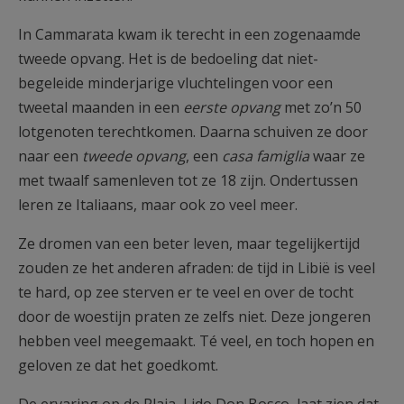
In Cammarata kwam ik terecht in een zogenaamde
tweede opvang. Het is de bedoeling dat niet-
begeleide minderjarige vluchtelingen voor een
tweetal maanden in een
eerste opvang
met zo’n 50
lotgenoten terechtkomen. Daarna schuiven ze door
naar een
tweede opvang
, een
casa famiglia
waar ze
met twaalf samenleven tot ze 18 zijn. Ondertussen
leren ze Italiaans, maar ook zo veel meer.
Ze dromen van een beter leven, maar tegelijkertijd
zouden ze het anderen afraden: de tijd in Libië is veel
te hard, op zee sterven er te veel en over de tocht
door de woestijn praten ze zelfs niet. Deze jongeren
hebben veel meegemaakt. Té veel, en toch hopen en
geloven ze dat het goedkomt.
De ervaring op de Plaia, Lido Don Bosco, laat zien dat