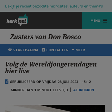
Overslaan en naar de inhoud gaan
Bekijk je recent bezochte microsites, auteurs en thema's
MENU
STARTPAGINA
Zusters van Don Bosco
KERK
STARTPAGINA
CONTACTEN
MEER
VIERINGEN
Volg de Wereldjongerendagen
SHOP
hier live
ZOEKEN
GEPUBLICEERD OP VRIJDAG 28 JULI 2023 - 15:12
HULP
MINDER DAN 1 MINUUT LEESTIJD
AFDRUKKEN
STARTPAGINA PORTAAL
Afbeelding3.png
MIJN PAROCHIE