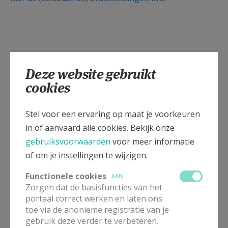
Deze website gebruikt
Gepubliceerd door
cookies
Zusters van Don Bosco
Stel voor een ervaring op maat je voorkeuren
in of aanvaard alle cookies. Bekijk onze
Meer
gebruiksvoorwaarden
voor meer informatie
of om je instellingen te wijzigen.
Wereldjongerendagen 2023 in Lissabon
Functionele cookies
AAN
Artikel
Zorgen dat de basisfuncties van het
portaal correct werken en laten ons
toe via de anonieme registratie van je
gebruik deze verder te verbeteren.