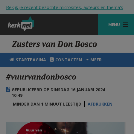
Overslaan en naar de inhoud gaan
Bekijk je recent bezochte microsites, auteurs en thema's
MENU
STARTPAGINA
Zusters van Don Bosco
KERK
STARTPAGINA
CONTACTEN
MEER
VIERINGEN
#vuurvandonbosco
SHOP
GEPUBLICEERD OP DINSDAG 16 JANUARI 2024 -
ZOEKEN
10:49
HULP
MINDER DAN 1 MINUUT LEESTIJD
AFDRUKKEN
STARTPAGINA PORTAAL
Afbeelding1000.png
MIJN PAROCHIE