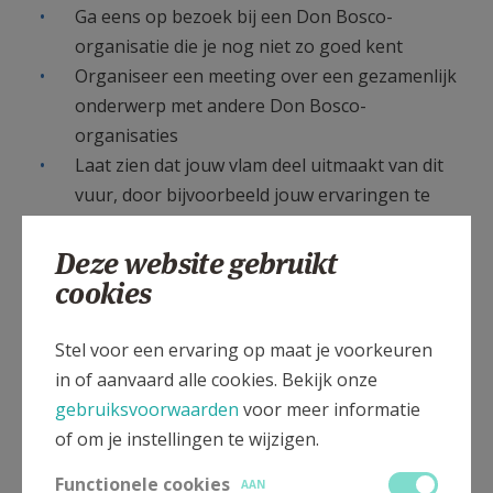
Ga eens op bezoek bij een Don Bosco-
organisatie die je nog niet zo goed kent
Organiseer een meeting over een gezamenlijk
onderwerp met andere Don Bosco-
organisaties
Laat zien dat jouw vlam deel uitmaakt van dit
vuur, door bijvoorbeeld jouw ervaringen te
delen
Verspreid het vuur door campagnemateriaal
Deze website gebruikt
zoals posters en video's te delen
cookies
Alvast bedankt om het vuur mee te verspreiden!
Stel voor een ervaring op maat je voorkeuren
in of aanvaard alle cookies. Bekijk onze
gebruiksvoorwaarden
voor meer informatie
of om je instellingen te wijzigen.
Functionele cookies
AAN