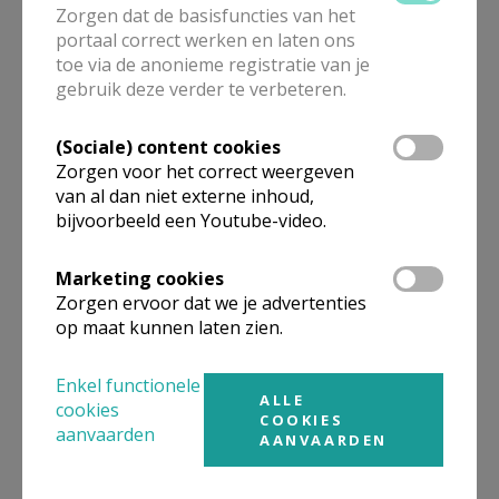
Zorgen dat de basisfuncties van het
portaal correct werken en laten ons
toe via de anonieme registratie van je
Gepubliceerd door
gebruik deze verder te verbeteren.
Zusters van Don Bosco
(Sociale) content cookies
Zorgen voor het correct weergeven
Meer
van al dan niet externe inhoud,
bijvoorbeeld een Youtube-video.
Artikel
Marketing cookies
Zorgen ervoor dat we je advertenties
op maat kunnen laten zien.
Enkel functionele
Deel dit artikel
ALLE
cookies
COOKIES
aanvaarden
AANVAARDEN