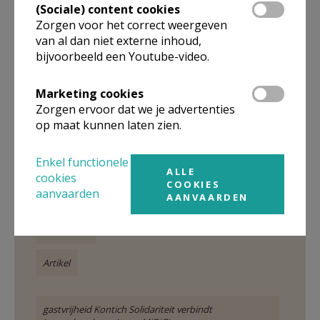
(Sociale) content cookies
vrijwilligers die permanenties doen tijdens de
Zorgen voor het correct weergeven
openingsuren.
van al dan niet externe inhoud,
bijvoorbeeld een Youtube-video.
Marketing cookies
Zorgen ervoor dat we je advertenties
Gepubliceerd door
op maat kunnen laten zien.
Attent
Enkel functionele
ALLE
cookies
COOKIES
aanvaarden
Meer
AANVAARDEN
Solidariteit
Artikel
gastvrijheid Kontich Solidariteit verbindt