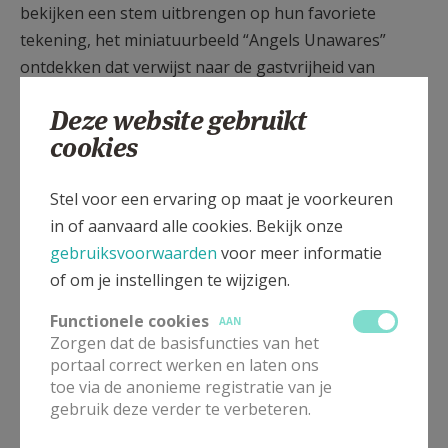
bekijken een stem uitbrengen op hun favoriete
tekening, het miniatuurbeeld “Angels Unawares”
ontdekken dat verwijst naar de gastvrijheid van
Abraham, die zowel joden, christenen als moslims
Deze website gebruikt
inspireert, het gastenboek aanvullen met verhalen
cookies
over gastvrijheid en een droomgast uitnodigen voor
de tafel van gasvrijheid.
Stel voor een ervaring op maat je voorkeuren
Nog tot 21 maart te bezoeken op zaterdagen tussen
in of aanvaard alle cookies. Bekijk onze
10 en 16 uur en op zondagnamiddag tussen 14 en 16
gebruiksvoorwaarden
voor meer informatie
uur.
of om je instellingen te wijzigen.
Tekst: Rita Boeren
Functionele cookies
AAN
Zorgen dat de basisfuncties van het
Veel dank aan de plaatselijke werkgroep (leden
portaal correct werken en laten ons
werkgroep diaconie en solidariteit, leden team PE en
toe via de anonieme registratie van je
gebruik deze verder te verbeteren.
plaatselijke parochiekern): Lea, Patricia, Ruben,
Gerda, Chris, Hilde, Frieda, Johan, Emiel en de vele