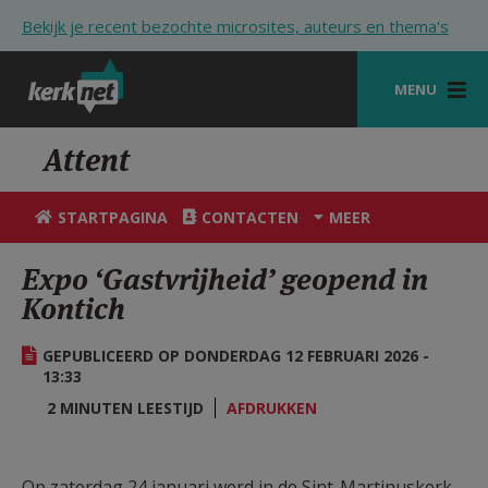
Overslaan en naar de inhoud gaan
Bekijk je recent bezochte microsites, auteurs en thema's
MENU
STARTPAGINA
Attent
KERK
STARTPAGINA
CONTACTEN
MEER
VIERINGEN
Expo ‘Gastvrijheid’ geopend in
SHOP
Kontich
ZOEKEN
GEPUBLICEERD OP DONDERDAG 12 FEBRUARI 2026 -
HULP
13:33
2 MINUTEN LEESTIJD
AFDRUKKEN
STARTPAGINA PORTAAL
MIJN PAROCHIE
Op zaterdag 24 januari werd in de Sint-Martinuskerk