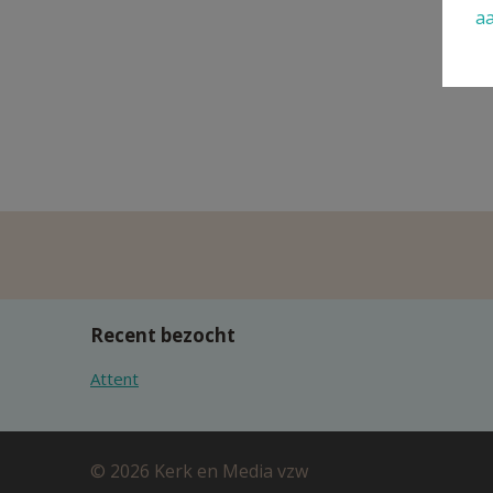
a
O
bek
Recent bezocht
Attent
© 2026 Kerk en Media vzw