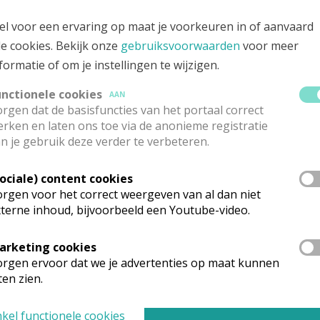
el voor een ervaring op maat je voorkeuren in of aanvaard
le cookies. Bekijk onze
gebruiksvoorwaarden
voor meer
formatie of om je instellingen te wijzigen.
unctionele cookies
AAN
rgen dat de basisfuncties van het portaal correct
rken en laten ons toe via de anonieme registratie
 en verlies met
2021: Mensen nabij
Gesp
rme aandacht
zijn in rouw en
org
n je gebruik deze verder te verbeteren.
dersteunen -
verdriet - Dag met
and
DA Rouwzorg
Manu Keirse
rou
Sociale) content cookies
rgen voor het correct weergeven van al dan niet
terne inhoud, bijvoorbeeld een Youtube-video.
arketing cookies
rgen ervoor dat we je advertenties op maat kunnen
ten zien.
kel functionele cookies