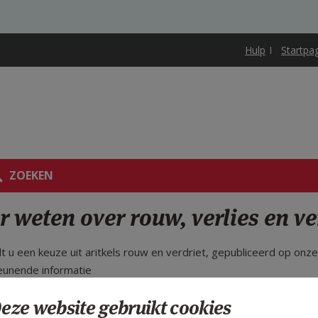
Hulp
Startpa
ZOEKEN
 weten over rouw, verlies en ve
dt u een keuze uit aritkels rouw en verdriet, gepubliceerd op on
eunende informatie
eze website gebruikt cookies