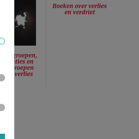
Boeken over verlies
en verdriet
reksgroepen,
anisaties en
ere groepen
w en verlies