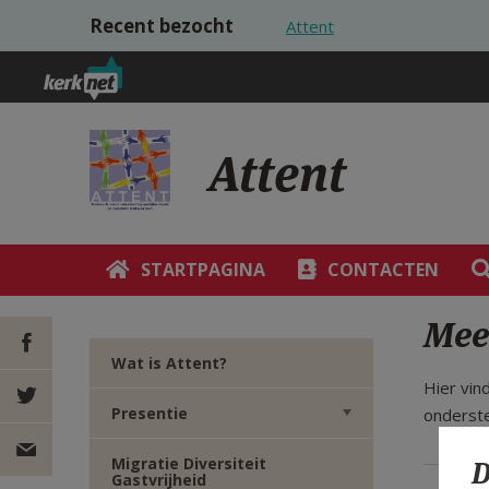
Overslaan en naar de inhoud gaan
Recent bezocht
Attent
Attent
STARTPAGINA
CONTACTEN
Meer
Wat is Attent?
Hier vin
DEEL OP
Presentie
onderst
FACEBOOK
DEEL OP
Migratie Diversiteit
D
Gastvrijheid