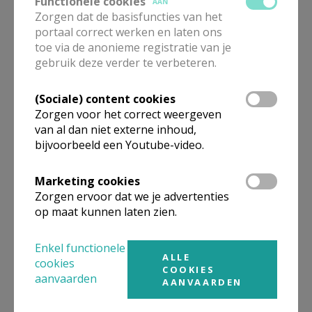
Functionele cookies
Attent
AAN
Zorgen dat de basisfuncties van het
portaal correct werken en laten ons
toe via de anonieme registratie van je
gebruik deze verder te verbeteren.
Heel ons hart! Denkdag
(Sociale) content cookies
diaconie & Attent - 30
Zorgen voor het correct weergeven
oktober '26 Malle
van al dan niet externe inhoud,
bijvoorbeeld een Youtube-video.
Marketing cookies
Expo brengt verbinding tot
Zorgen ervoor dat we je advertenties
leven. Terugblik opening in
op maat kunnen laten zien.
Mol
Enkel functionele
ALLE
cookies
COOKIES
aanvaarden
AANVAARDEN
Expo ‘Gastvrijheid’ geopend
in Kontich