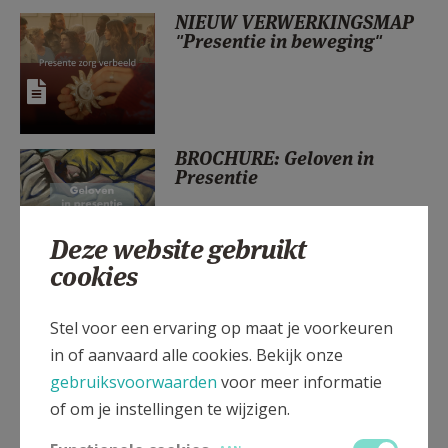
AANMELDEN OF REGISTREREN
NIEUW VERWERKINGSMAP
"Presentie in beweging"
BROCHURE: Geloven in
Presentie
Deze website gebruikt
cookies
Presentie: Samen mens
worden. Boek online lezen
Stel voor een ervaring op maat je voorkeuren
in of aanvaard alle cookies. Bekijk onze
gebruiksvoorwaarden
voor meer informatie
of om je instellingen te wijzigen.