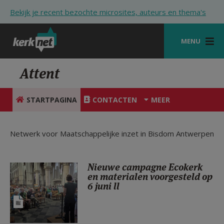
Overslaan en naar de inhoud gaan
Bekijk je recent bezochte microsites, auteurs en thema's
MENU
STARTPAGINA
Attent
KERK
STARTPAGINA
CONTACTEN
MEER
VIERINGEN
SHOP
Netwerk voor Maatschappelijke inzet in Bisdom Antwerpen
ZOEKEN
Nieuwe campagne Ecokerk
HULP
en materialen voorgesteld op
6 juni ll
STARTPAGINA PORTAAL
MIJN PAROCHIE