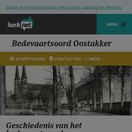
Overslaan en naar de inhoud gaan
Bekijk je recent bezochte microsites, auteurs en thema's
MENU
STARTPAGINA
Bedevaartsoord Oostakker
KERK
STARTPAGINA
CONTACTEN
MEER
VIERINGEN
SHOP
ZOEKEN
HULP
STARTPAGINA PORTAAL
Geschiedenis van het
MIJN PAROCHIE