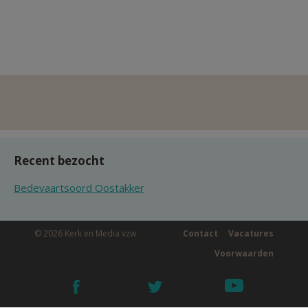
Recent bezocht
Bedevaartsoord Oostakker
© 2026 Kerk en Media vzw
Contact
Vacatures
Voorwaarden