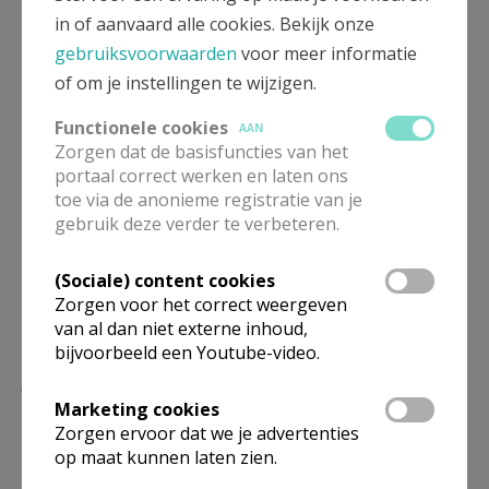
in of aanvaard alle cookies. Bekijk onze
O.L.V. Basiliek Oostakker
geschiedenis
gebruiksvoorwaarden
voor meer informatie
of om je instellingen te wijzigen.
Functionele cookies
AAN
Zorgen dat de basisfuncties van het
Deel dit artikel
portaal correct werken en laten ons
toe via de anonieme registratie van je
gebruik deze verder te verbeteren.
(Sociale) content cookies
Zorgen voor het correct weergeven
van al dan niet externe inhoud,
bijvoorbeeld een Youtube-video.
Lees meer
Marketing cookies
Zorgen ervoor dat we je advertenties
op maat kunnen laten zien.