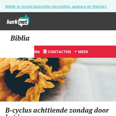
Overslaan en naar de inhoud gaan
Bekijk je recent bezochte microsites, auteurs en thema's
STARTPAGINA
Biblia
KERK
STARTPAGINA
CONTACTEN
MEER
VIERINGEN
SHOP
ZOEKEN
HULP
STARTPAGINA PORTAAL
B-cyclus achttiende zondag door
MIJN PAROCHIE