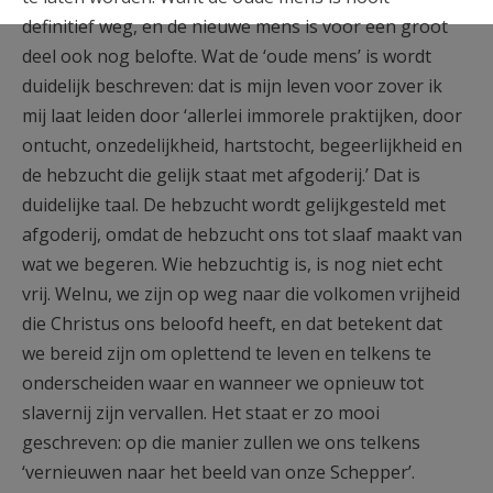
definitief weg, en de nieuwe mens is voor een groot
deel ook nog belofte. Wat de ‘oude mens’ is wordt
duidelijk beschreven: dat is mijn leven voor zover ik
mij laat leiden door ‘allerlei immorele praktijken, door
ontucht, onzedelijkheid, hartstocht, begeerlijkheid en
de hebzucht die gelijk staat met afgoderij.’ Dat is
duidelijke taal. De hebzucht wordt gelijkgesteld met
afgoderij, omdat de hebzucht ons tot slaaf maakt van
wat we begeren. Wie hebzuchtig is, is nog niet echt
vrij. Welnu, we zijn op weg naar die volkomen vrijheid
die Christus ons beloofd heeft, en dat betekent dat
we bereid zijn om oplettend te leven en telkens te
onderscheiden waar en wanneer we opnieuw tot
slavernij zijn vervallen. Het staat er zo mooi
geschreven: op die manier zullen we ons telkens
‘vernieuwen naar het beeld van onze Schepper’.