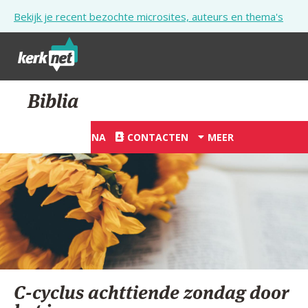
Overslaan en naar de inhoud gaan
Bekijk je recent bezochte microsites, auteurs en thema's
STARTPAGINA
Biblia
KERK
STARTPAGINA
CONTACTEN
MEER
VIERINGEN
SHOP
ZOEKEN
HULP
STARTPAGINA PORTAAL
C-cyclus achttiende zondag door
MIJN PAROCHIE