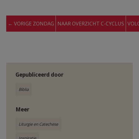
← VORIGE ZONDAG
NAAR OVERZICHT C-CYCLUS
VOL
Gepubliceerd door
Biblia
Meer
Liturgie en Catechese
Inspiratie