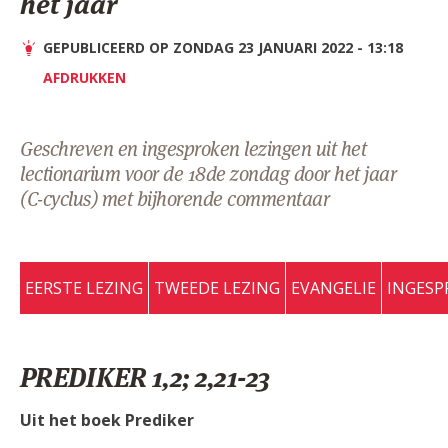
het jaar
AANMELDEN OF REGISTREREN
GEPUBLICEERD OP ZONDAG 23 JANUARI 2022 - 13:18
AFDRUKKEN
Geschreven en ingesproken lezingen uit het
lectionarium voor de 18de zondag door het jaar
(C-cyclus) met bijhorende commentaar
EERSTE LEZING
TWEEDE LEZING
EVANGELIE
INGESP
PREDIKER 1,2; 2,21-23
Uit het boek Prediker