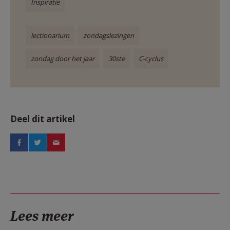
Inspiratie
lectionarium
zondagslezingen
zondag door het jaar
30ste
C-cyclus
Deel dit artikel
Lees meer