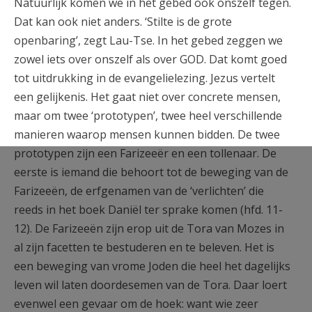
Natuurlijk komen we in het gebed ook onszelf tegen.
Dat kan ook niet anders. ‘Stilte is de grote
openbaring’, zegt Lau-Tse. In het gebed zeggen we
zowel iets over onszelf als over GOD. Dat komt goed
tot uitdrukking in de evangelielezing. Jezus vertelt
een gelijkenis. Het gaat niet over concrete mensen,
maar om twee ‘prototypen’, twee heel verschillende
manieren waarop mensen kunnen bidden. De twee
prototypen zijn een Farizeeër en een tollenaar. De
eerste is iemand die behoort tot de beweging van de
Farizeeën, de erfgenamen van de ‘verlichten’ die
reeds in het boek Daniël ter sprake komen (hfd. 11-
12). De Farizeeën zijn erop uit de Tora van Mozes in
al zijn facetten te bestuderen en te beleven. Het is
een beweging van vrome Joden die heel het dagelijks
leven wil laten doordesemen van de Tora. Daar loert
evenwel een gevaar om de hoek: want wie zeer