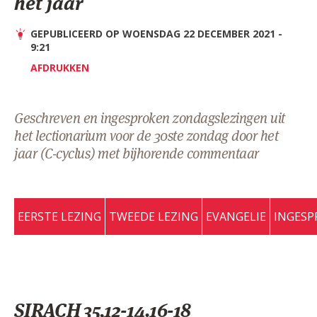
het jaar
AANMELDEN OF REGISTREREN
GEPUBLICEERD OP WOENSDAG 22 DECEMBER 2021 -
9:21
AFDRUKKEN
Geschreven en ingesproken zondagslezingen uit
het lectionarium voor de 30ste zondag door het
jaar (C-cyclus) met bijhorende commentaar
EERSTE LEZING
TWEEDE LEZING
EVANGELIE
INGESP
SIRACH 35,12-14.16-18