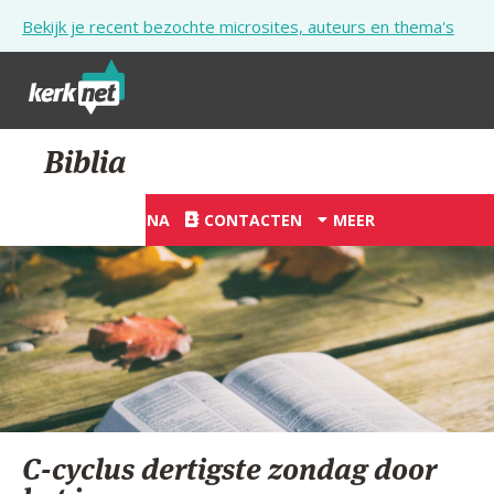
Overslaan en naar de inhoud gaan
Bekijk je recent bezochte microsites, auteurs en thema's
STARTPAGINA
Biblia
KERK
STARTPAGINA
CONTACTEN
MEER
VIERINGEN
SHOP
ZOEKEN
HULP
STARTPAGINA PORTAAL
C-cyclus dertigste zondag door
MIJN PAROCHIE