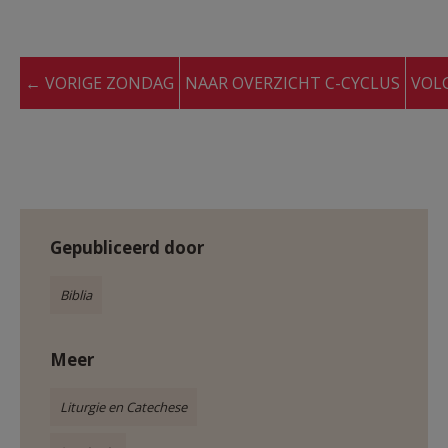
← VORIGE ZONDAG
NAAR OVERZICHT C-CYCLUS
VOL
Gepubliceerd door
Biblia
Meer
Liturgie en Catechese