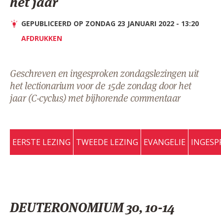
het jaar
AANMELDEN OF REGISTREREN
GEPUBLICEERD OP ZONDAG 23 JANUARI 2022 - 13:20
AFDRUKKEN
Geschreven en ingesproken zondagslezingen uit
het lectionarium voor de 15de zondag door het
jaar (C-cyclus) met bijhorende commentaar
EERSTE LEZING
TWEEDE LEZING
EVANGELIE
INGESP
DEUTERONOMIUM 30, 10-14