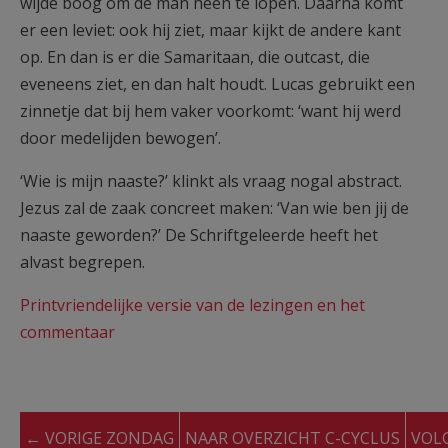
wijde boog om de man heen te lopen. Daarna komt
er een leviet: ook hij ziet, maar kijkt de andere kant
op. En dan is er die Samaritaan, die outcast, die
eveneens ziet, en dan halt houdt. Lucas gebruikt een
zinnetje dat bij hem vaker voorkomt: ‘want hij werd
door medelijden bewogen’.
‘Wie is mijn naaste?’ klinkt als vraag nogal abstract.
Jezus zal de zaak concreet maken: ‘Van wie ben jij de
naaste geworden?’ De Schriftgeleerde heeft het
alvast begrepen.
Printvriendelijke versie van de lezingen en het
commentaar
← VORIGE ZONDAG
NAAR OVERZICHT C-CYCLUS
VOL