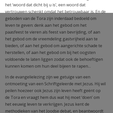
het ‘woord dat dicht bij u is’, een woord dat
vertrouwen schenkt omdat het betrouwbaar is. En de
geboden van de Tora zijn inderdaad bedoeld om
leven te geven: denk aan het gebod om het
paasfeest te vieren als feest van bevrijding, of aan
het gebod om de vreemdeling gastvrijheid aan te
bieden, of aan het gebod om aangerichte schade te
herstellen, of aan het gebod om bij het oogsten
voldoende te laten liggen zodat ook de behoeftigen
kunnen komen om hun deel bijeen te rapen…
In de evangelielezing zijn we getuige van een
ontmoeting van een Schriftgeleerde met Jezus. Hij wil
peilen hoezeer ook Jezus zijn leven heeft geënt op
de Tora en vraagt hem dus wat hij moet ‘doen’ om
het eeuwig leven te verkrijgen. Jezus kent de
methodieken van het Joodse debat, en beantwoordt