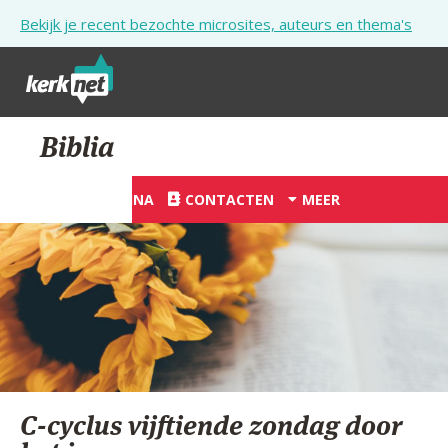
Overslaan en naar de inhoud gaan
Bekijk je recent bezochte microsites, auteurs en thema's
STARTPAGINA
Biblia
KERK
STARTPAGINA
CONTACTEN
MEER
VIERINGEN
SHOP
ZOEKEN
HULP
STARTPAGINA PORTAAL
C-cyclus vijftiende zondag door
MIJN PAROCHIE