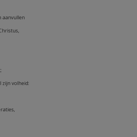
am aanvullen
hristus,
;
zijn volheid:
raties,