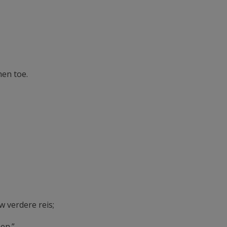
hen toe.
w verdere reis;
men.”