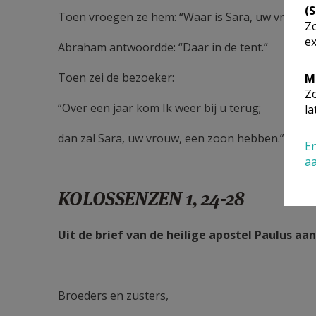
(
Toen vroegen ze hem: “Waar is Sara, uw vrouw?”
Zo
ex
Abraham antwoordde: “Daar in de tent.”
Toen zei de bezoeker:
M
Zo
“Over een jaar kom Ik weer bij u terug;
la
dan zal Sara, uw vrouw, een zoon hebben.”
En
a
KOLOSSENZEN 1, 24-28
Uit de brief van de heilige apostel Paulus aa
Broeders en zusters,