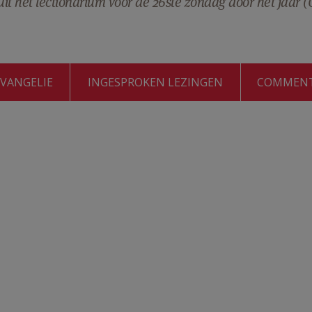
t het lectionarium voor de 26ste zondag door het jaar (
EVANGELIE
INGESPROKEN LEZINGEN
COMMEN