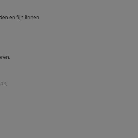
en en fijn linnen
eren.
man;