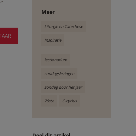
C-
Meer
Liturgie en Catechese
TAAR
Inspiratie
lectionarium
zondagslezingen
zondag door het jaar
26ste
C-cyclus
Deel dit artikel