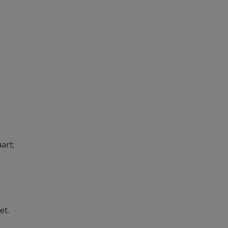
art;
et.