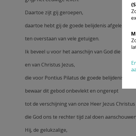
(
Zo
Daartoe zijt gij geroepen,
ex
daartoe hebt gij de goede belijdenis afgelegd
M
ten overstaan van vele getuigen.
Zo
la
Ik beveel u voor het aanschijn van God die alles 
En
en van Christus Jezus,
a
die voor Pontius Pilatus de goede belijdenis heef
bewaar dit gebod onbevlekt en ongerept
tot de verschijning van onze Heer Jezus Christus
die God ons te rechter tijd zal doen aanschouwen
Hij, de gelukzalige,