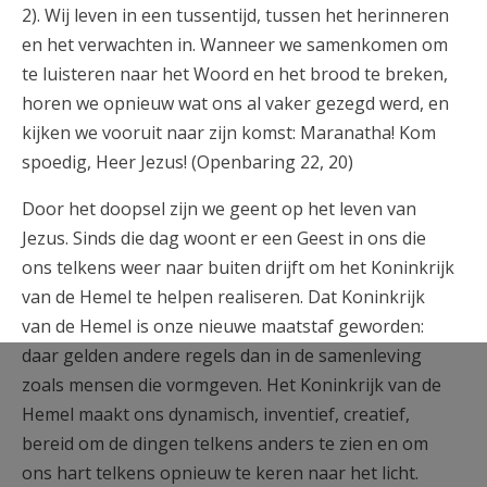
2). Wij leven in een tussentijd, tussen het herinneren
en het verwachten in. Wanneer we samenkomen om
te luisteren naar het Woord en het brood te breken,
horen we opnieuw wat ons al vaker gezegd werd, en
kijken we vooruit naar zijn komst: Maranatha! Kom
spoedig, Heer Jezus! (Openbaring 22, 20)
Door het doopsel zijn we geent op het leven van
Jezus. Sinds die dag woont er een Geest in ons die
ons telkens weer naar buiten drijft om het Koninkrijk
van de Hemel te helpen realiseren. Dat Koninkrijk
van de Hemel is onze nieuwe maatstaf geworden:
daar gelden andere regels dan in de samenleving
zoals mensen die vormgeven. Het Koninkrijk van de
Hemel maakt ons dynamisch, inventief, creatief,
bereid om de dingen telkens anders te zien en om
ons hart telkens opnieuw te keren naar het licht.