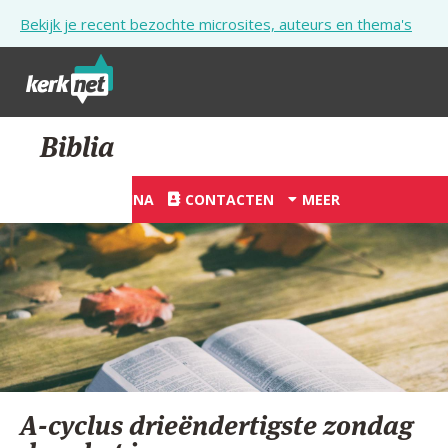
Overslaan en naar de inhoud gaan
Bekijk je recent bezochte microsites, auteurs en thema's
STARTPAGINA
Biblia
KERK
STARTPAGINA
CONTACTEN
MEER
VIERINGEN
SHOP
ZOEKEN
HULP
STARTPAGINA PORTAAL
A-cyclus drieëndertigste zondag
MIJN PAROCHIE