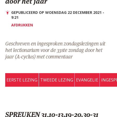
door het jaar
AANMELDEN OF REGISTREREN
GEPUBLICEERD OP WOENSDAG 22 DECEMBER 2021 -
9:21
AFDRUKKEN
Geschreven en ingesproken zondagslezingen uit
het lectionarium voor de 33ste zondag door het
jaar (A-cyclus) met commentaar
EERSTE LEZING
TWEEDE LEZING
EVANGELIE
INGESP
SPREUKEN 31,10-13.19-20.30-31