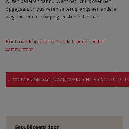
wijzen beseffen dat nu. Want het licht is over hen
opgegaan. En dus keren ze terug langs een andere
weg, met een nieuw pelgrimslied in het hart.
Printvriendelijke versie van de lezingen en het
commentaar
← VORIGE ZONDAG
NAAR OVERZICHT A-CYCLUS
VOL
Gepubliceerd door