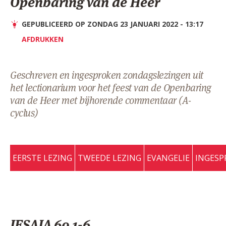
Openbaring van de Heer
AANMELDEN OF REGISTREREN
GEPUBLICEERD OP ZONDAG 23 JANUARI 2022 - 13:17
AFDRUKKEN
Geschreven en ingesproken zondagslezingen uit
het lectionarium voor het feest van de Openbaring
van de Heer met bijhorende commentaar (A-
cyclus)
EERSTE LEZING
TWEEDE LEZING
EVANGELIE
INGESP
JESAJA 60,1-6