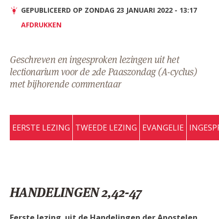
AANMELDEN OF REGISTREREN
GEPUBLICEERD OP ZONDAG 23 JANUARI 2022 - 13:17
AFDRUKKEN
Geschreven en ingesproken lezingen uit het
lectionarium voor de 2de Paaszondag (A-cyclus)
met bijhorende commentaar
EERSTE LEZING
TWEEDE LEZING
EVANGELIE
INGESP
HANDELINGEN 2,42-47
Eerste lezing uit de Handelingen der Apostelen