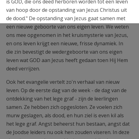
is GOD, die ons deed herboren worden tot een leven
van hoop door de opstanding van Jezus Christus uit
de dood." De opstanding van Jezus gaat samen met
een nieuwe geboorte van ons eigen leven. We weten
ons mee opgenomen in het kruismysterie van Jezus,
en ons leven krijgt een nieuwe, frisse dynamiek. In
die zin bevestigt de wedergeboorte van ons eigen
leven wat GOD aan Jezus heeft gedaan toen Hij Hem
deed verrijzen.
Ook het evangelie vertelt zo'n verhaal van nieuw
leven. Op de eerste dag van de week - de dag van de
ontdekking van het lege graf - zijn de leerlingen
samen. Ze hebben zich opgesloten. Ze voelen zich
murw geslagen, als dood, en hun ziel is even kil als
het lege graf. Angst beheerst hun bestaan, angst dat
de Joodse leiders nu ook hen zouden viseren. In deze