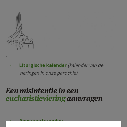
AANMELDEN OF REGISTREREN
.
Liturgische kalender
(kalender van de
vieringen in onze parochie)
Een misintentie in een
eucharistieviering
aanvragen
Aanvraagformulier