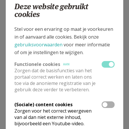
Deze website gebruikt
cookies
De aanvraag van je misintentie wordt pas
definitief na ontvangst van:
Stel voor een ervaring op maat je voorkeuren
in of aanvaard alle cookies. Bekijk onze
15,00 euro
per misintentie in een
gebruiksvoorwaarden
voor meer informatie
eucharistieviering
of om je instellingen te wijzigen.
over te schrijven op rekeningnummer:
Functionele cookies
AAN
BE72 4478 6360 0116
Zorgen dat de basisfuncties van het
portaal correct werken en laten ons
Parochiewerking Gent-West
toe via de anonieme registratie van je
Oude-Abdijstraat 56
gebruik deze verder te verbeteren.
9031 Drongen
Bij de mededeling graag volgende
(Sociale) content cookies
vermelding:
Zorgen voor het correct weergeven
"misintentie + datum misintentie + naam
van al dan niet externe inhoud,
bijvoorbeeld een Youtube-video.
aanvrager";