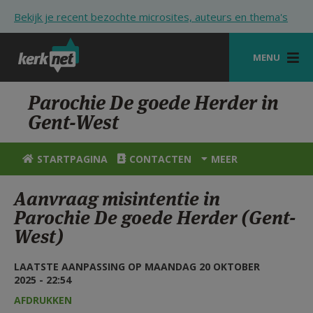
Overslaan en naar de inhoud gaan
Bekijk je recent bezochte microsites, auteurs en thema's
MENU
STARTPAGINA
Parochie De goede Herder in
Gent-West
KERK
VIERINGEN
STARTPAGINA
CONTACTEN
MEER
SHOP
Aanvraag misintentie in
Parochie De goede Herder (Gent-
ZOEKEN
West)
HULP
LAATSTE AANPASSING OP MAANDAG 20 OKTOBER
STARTPAGINA PORTAAL
2025 - 22:54
MIJN PAROCHIE
AFDRUKKEN