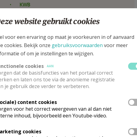
KWB
eze website gebruikt cookies
Landelijke Gilden
Leefhuis Sint-Jan
el voor een ervaring op maat je voorkeuren in of aanvaard
Leerhuis van de Kerkvaders
le cookies. Bekijk onze
gebruiksvoorwaarden
voor meer
Lokale werkgroep
formatie of om je instellingen te wijzigen.
unctionele cookies
AAN
rgen dat de basisfuncties van het portaal correct
Muziekensembles
rken en laten ons toe via de anonieme registratie
Muziekmaatschappijen
n je gebruik deze verder te verbeteren.
Sociale) content cookies
Namaste-huis in Merendree
rgen voor het correct weergeven van al dan niet
terne inhoud, bijvoorbeeld een Youtube-video.
OCMW - antennewerking
arketing cookies