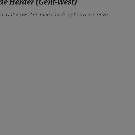
ede Herder (Gent-West)
even. Ook zij werken mee aan de opbouw van onze
.