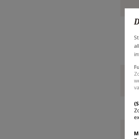
D
St
L
al
in
F
Zo
we
M
va
(
N
Zo
ex
M