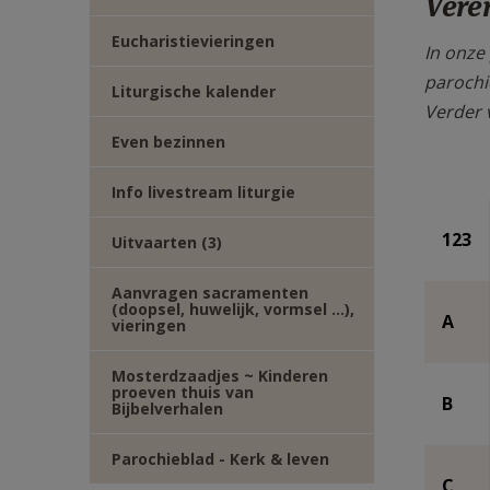
Vere
TWITTER
DEEL
Eucharistievieringen
In onze
VIA
parochi
Liturgische kalender
Verder v
E-
Even bezinnen
MAIL
Info livestream liturgie
123
Uitvaarten (3)
Aanvragen sacramenten
(doopsel, huwelijk, vormsel ...),
A
vieringen
Mosterdzaadjes ~ Kinderen
proeven thuis van
B
Bijbelverhalen
Parochieblad - Kerk & leven
C