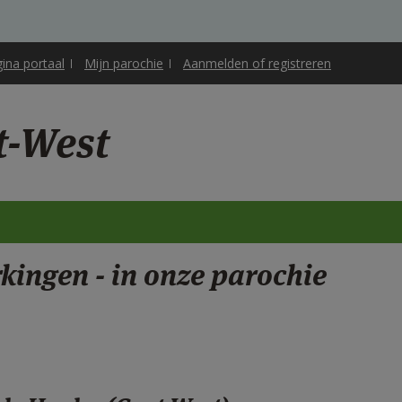
gina portaal
Mijn parochie
Aanmelden of registreren
t-West
kingen - in onze parochie