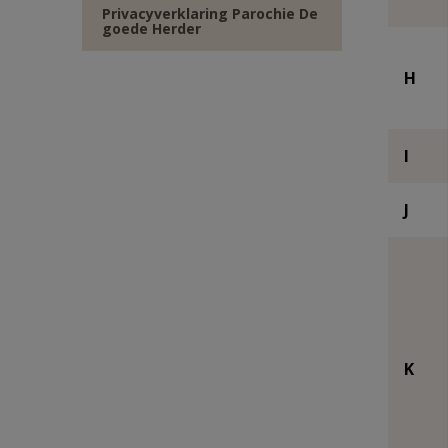
Privacyverklaring Parochie De
goede Herder
H
I
J
K