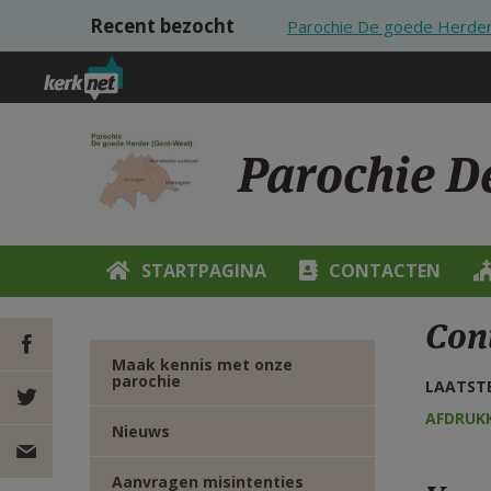
Overslaan en naar de inhoud gaan
Recent bezocht
Parochie De goede Herder
Parochie D
STARTPAGINA
CONTACTEN
Con
Maak kennis met onze
parochie
LAATSTE
DEEL OP
AFDRUK
Nieuws
FACEBOOK
DEEL OP
Aanvragen misintenties