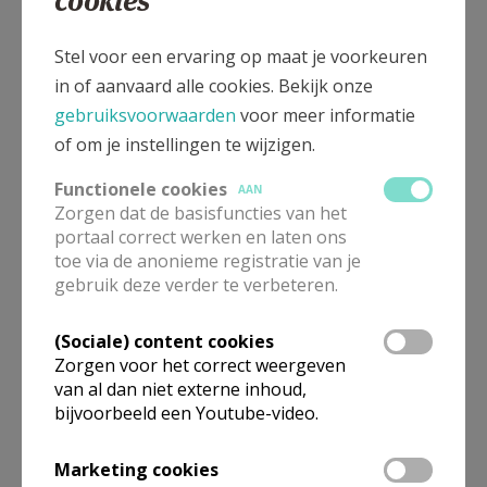
cookies
zoals kermissen, herdenkingen, concerten en
feesten. Daarnaast verzorgen wij optredens op
Stel voor een ervaring op maat je voorkeuren
locaties zoals de Kouter, Drongen Markt,
in of aanvaard alle cookies. Bekijk onze
Parothea en zorgen we voor de muzikale noot
gebruiksvoorwaarden
voor meer informatie
op de Sint-Gerulfusviering en herdenking
of om je instellingen te wijzigen.
Wapenstilstand.
Functionele cookies
AAN
Zorgen dat de basisfuncties van het
portaal correct werken en laten ons
toe via de anonieme registratie van je
gebruik deze verder te verbeteren.
(Sociale) content cookies
.
Zorgen voor het correct weergeven
van al dan niet externe inhoud,
bijvoorbeeld een Youtube-video.
Marketing cookies