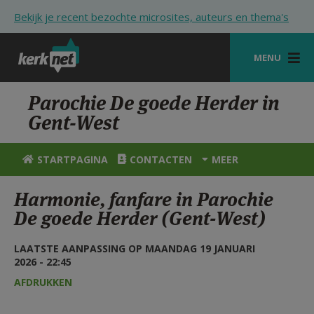
Overslaan en naar de inhoud gaan
Bekijk je recent bezochte microsites, auteurs en thema's
MENU
STARTPAGINA
Parochie De goede Herder in
Gent-West
KERK
VIERINGEN
STARTPAGINA
CONTACTEN
MEER
SHOP
Harmonie, fanfare in Parochie
De goede Herder (Gent-West)
ZOEKEN
HULP
LAATSTE AANPASSING OP MAANDAG 19 JANUARI
2026 - 22:45
STARTPAGINA PORTAAL
AFDRUKKEN
MIJN PAROCHIE