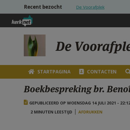
Overslaan en naar de inhoud gaan
Recent bezocht
De Voorafplek
De Voorafpl
STARTPAGINA
CONTACTEN
Boekbespreking br. Benoî
GEPUBLICEERD OP WOENSDAG 14 JULI 2021 - 22:1
2 MINUTEN LEESTIJD
AFDRUKKEN