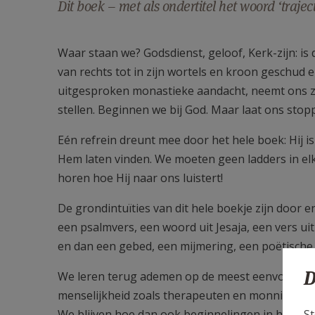
Dit boek – met als ondertitel het woord ‘traject
Waar staan we? Godsdienst, geloof, Kerk-zijn: is 
van rechts tot in zijn wortels en kroon geschud 
uitgesproken monastieke aandacht, neemt ons za
stellen. Beginnen we bij God. Maar laat ons stop
Eén refrein dreunt mee door het hele boek: Hij is 
Hem laten vinden. We moeten geen ladders in el
horen hoe Hij naar ons luistert!
De grondintuïties van dit hele boekje zijn door 
een psalmvers, een woord uit Jesaja, een vers uit 
en dan een gebed, een mijmering, een poëtische v
D
We leren terug ademen op de meest eenvoudige en
menselijkheid zoals therapeuten en monniken d
St
We blijven hoe dan ook beginnelingen in het gees