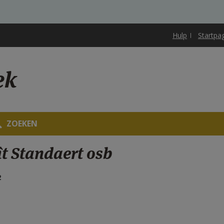
Hulp
Startpa
ek
ZOEKEN
t Standaert osb
2