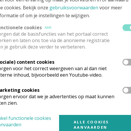
le cookies. Bekijk onze
gebruiksvoorwaarden
voor meer
s van Nyssa (vierde eeuw).
formatie of om je instellingen te wijzigen.
– is bijzonder: laat je meetrekken want naarmate je blijft lez
unctionele cookies
men, in je meest eigen verhaal waar alle relaties in beeld k
AAN
rgen dat de basisfuncties van het portaal correct
e overgave. We hebben hier te maken met een praktisch
rken en laten ons toe via de anonieme registratie
hten en tegen het einde met enkele handige oefeningen, en 
n je gebruik deze verder te verbeteren.
Sociale) content cookies
rgen voor het correct weergeven van al dan niet
terne inhoud, bijvoorbeeld een Youtube-video.
arketing cookies
rgen ervoor dat we je advertenties op maat kunnen
ten zien.
van het boek, beluister dan het
interview van auteur Erik 
kel functionele cookies
 monastiek traject. Prijs: 21,95 euro
ALLE COOKIES
anvaarden
AANVAARDEN