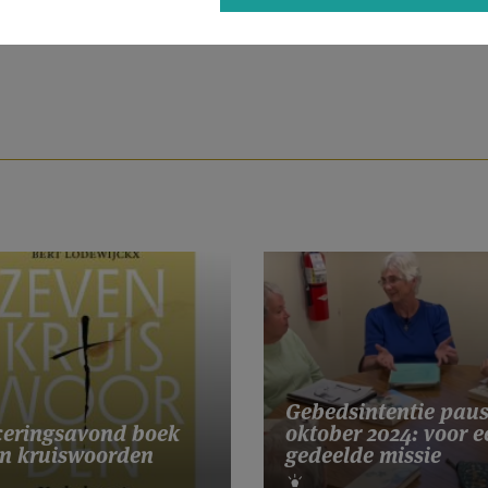
Gebedsintentie pau
eringsavond boek
oktober 2024: voor e
n kruiswoorden
gedeelde missie