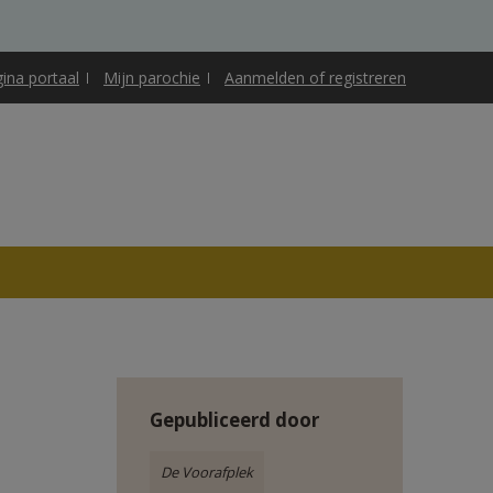
gina portaal
Mijn parochie
Aanmelden of registreren
Gepubliceerd door
De Voorafplek