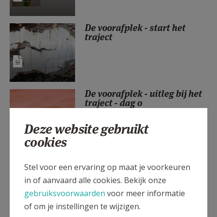
AANMELDEN OF REGISTREREN
De voorafplek - start het
traject
De voorafplek - uitleg bij het
traject - dag 0
Deze website gebruikt
cookies
Passiviteit - dag 1
Stel voor een ervaring op maat je voorkeuren
in of aanvaard alle cookies. Bekijk onze
gebruiksvoorwaarden
voor meer informatie
of om je instellingen te wijzigen.