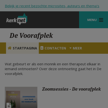
Overslaan en naar de inhoud gaan
Bekijk je recent bezochte microsites, auteurs en thema's
MENU
STARTPAGINA
De Voorafplek
KERK
STARTPAGINA
CONTACTEN
MEER
VIERINGEN
SHOP
Wat gebeurt er als een monnik en een therapeut elkaar in
iemand ontmoeten? Over deze ontmoeting gaat het in De
voorafplek.
ZOEKEN
HULP
Zoomsessies - De voorafplek
STARTPAGINA PORTAAL
MIJN PAROCHIE