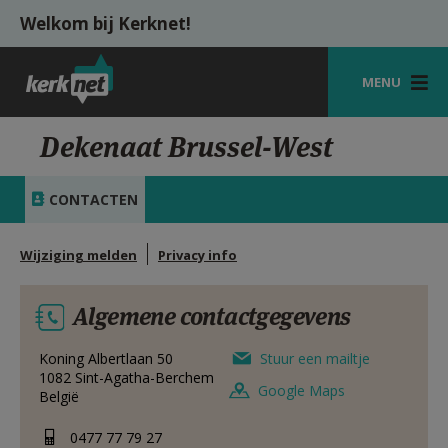
Overslaan en naar de inhoud gaan
Welkom bij Kerknet!
MENU
STARTPAGINA
Dekenaat Brussel-West
KERK
CONTACTEN
VIERINGEN
Wijziging melden
Privacy info
SHOP
ZOEKEN
Algemene contactgegevens
HULP
Koning Albertlaan 50
Stuur een mailtje
1082
Sint-Agatha-Berchem
MIJN PAROCHIE
Google Maps
België
AANMELDEN OF REGISTREREN
0477 77 79 27