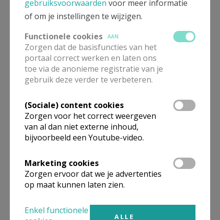
gebruiksvoorwaarden
voor meer informatie
Adjunct
of om je instellingen te wijzigen.
Mevrouw
Marie-Paule
Gendarme
Functionele cookies
Ch. Woestelaan 55
AAN
Zorgen dat de basisfuncties van het
1090
Jette
portaal correct werken en laten ons
0495 89 94 66
toe via de anonieme registratie van je
gebruik deze verder te verbeteren.
Stuur een mailtje
Google Maps
(Sociale) content cookies
Zorgen voor het correct weergeven
van al dan niet externe inhoud,
bijvoorbeeld een Youtube-video.
Secretaris-intendant
Marketing cookies
De heer
Cédric
Pauwels
Zorgen ervoor dat we je advertenties
Kardinaal Cardijnplantsoen 6
op maat kunnen laten zien.
1020
Laken
02 479 23 62
Enkel functionele
ALLE
Stuur een mailtje