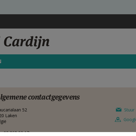
 Cardijn
N
lgemene contactgegevens
aucarialaan 52
Stuur 
20
Laken
Googl
lgië
02 268 03 17