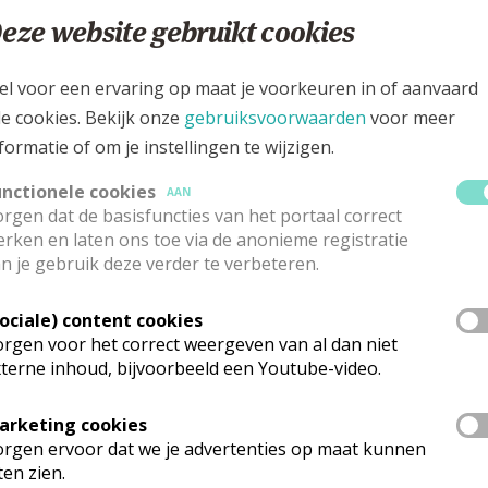
0475 81 61 51
eze website gebruikt cookies
ialaan 52, 1020 Laken
el voor een ervaring op maat je voorkeuren in of aanvaard
le cookies. Bekijk onze
gebruiksvoorwaarden
voor meer
formatie of om je instellingen te wijzigen.
unctionele cookies
AAN
rgen dat de basisfuncties van het portaal correct
rken en laten ons toe via de anonieme registratie
n je gebruik deze verder te verbeteren.
Sociale) content cookies
rgen voor het correct weergeven van al dan niet
terne inhoud, bijvoorbeeld een Youtube-video.
arketing cookies
rganisatiestructuur
rgen ervoor dat we je advertenties op maat kunnen
ten zien.