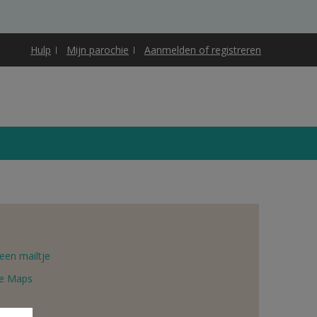
Hulp
Mijn parochie
Aanmelden of registreren
een mailtje
e Maps