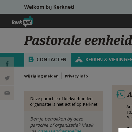
Overslaan en naar de inhoud gaan
Welkom bij Kerknet!
Pastorale eenheid
CONTACTEN
KERKEN & VIERINGE
Wijziging melden
Privacy info
DEEL OP
A
FACEBOOK
DEEL OP
Deze parochie of kerkverbonden
organisatie is niet actief op Kerknet.
Ar
TWITTER
DEEL
10
Be
Ben je betrokken bij deze
VIA
parochie of organisatie? Maak
via
onze laagdrempelige