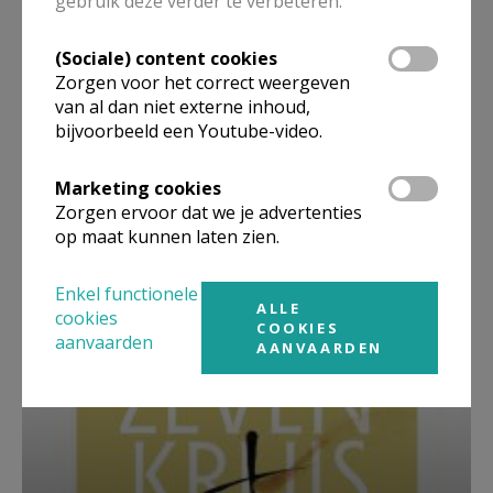
gebruik deze verder te verbeteren.
(Sociale) content cookies
Zorgen voor het correct weergeven
van al dan niet externe inhoud,
bijvoorbeeld een Youtube-video.
Marketing cookies
Zorgen ervoor dat we je advertenties
op maat kunnen laten zien.
Beroepsvereniging Zorgpastores
Enkel functionele
ALLE
cookies
COOKIES
aanvaarden
AANVAARDEN