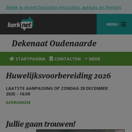
Overslaan en naar de inhoud gaan
Bekijk je recent bezochte microsites, auteurs en thema's
MENU
STARTPAGINA
Dekenaat Oudenaarde
KERK
STARTPAGINA
CONTACTEN
MEER
VIERINGEN
Huwelijksvoorbereiding 2026
SHOP
LAATSTE AANPASSING OP ZONDAG 28 DECEMBER
ZOEKEN
2025 - 16:09
HULP
AFDRUKKEN
STARTPAGINA PORTAAL
Jullie gaan trouwen!
MIJN PAROCHIE