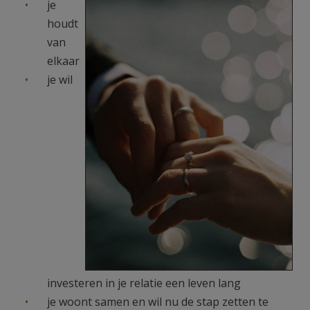
handen.jpg
je
AANMELDEN OF REGISTREREN
houdt
van
elkaar
je wil
investeren in je relatie een leven lang
je woont samen en wil nu de stap zetten te