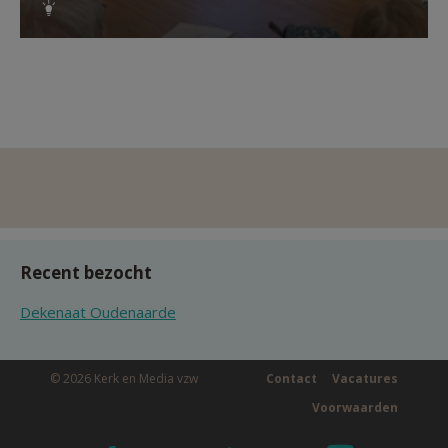
Recent bezocht
Dekenaat Oudenaarde
© 2026 Kerk en Media vzw
Contact
Vacatures
Voorwaarden