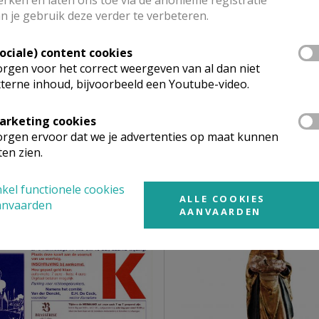
rken en laten ons toe via de anonieme registratie
n je gebruik deze verder te verbeteren.
Sociale) content cookies
rgen voor het correct weergeven van al dan niet
terne inhoud, bijvoorbeeld een Youtube-video.
arketing cookies
rgen ervoor dat we je advertenties op maat kunnen
ten zien.
Medaillon Kerselare
Wandeling Volkegemk
Kerselare
kel functionele cookies
ALLE COOKIES
anvaarden
AANVAARDEN