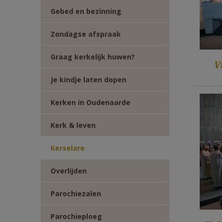
TWITTER
DEEL
Gebed en bezinning
VIA
Zondagse afspraak
Graag kerkelijk huwen?
E-
V
Je kindje laten dopen
MAIL
Kerken in Oudenaarde
Kerk & leven
Kerselare
Overlijden
Parochiezalen
Parochieploeg