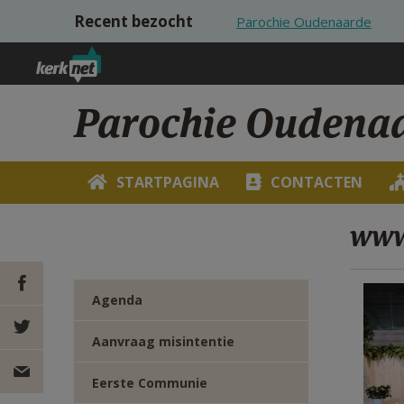
Overslaan en naar de inhoud gaan
Recent bezocht
Parochie Oudenaarde
Parochie Oudena
STARTPAGINA
CONTACTEN
www
Agenda
DEEL OP
Aanvraag misintentie
FACEBOOK
DEEL OP
Eerste Communie