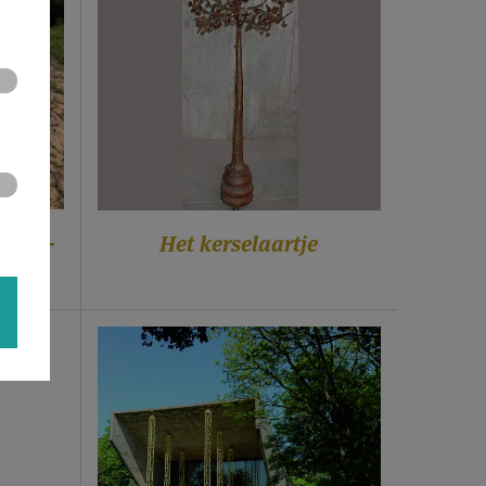
erk -
Het kerselaartje