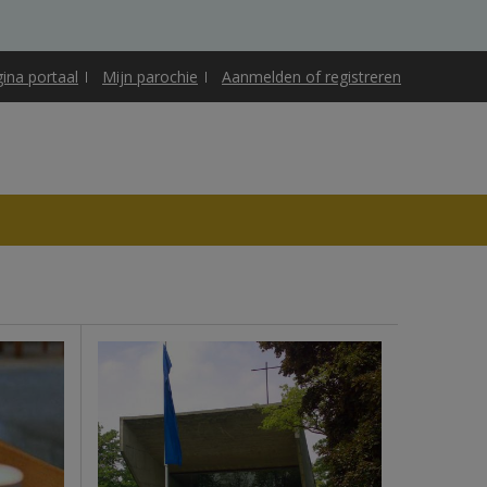
gina portaal
Mijn parochie
Aanmelden of registreren