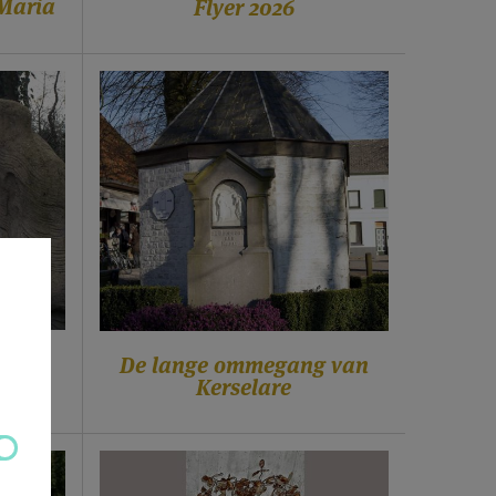
 Maria
Flyer 2026
g van
De lange ommegang van
Kerselare