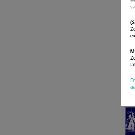
we
va
(
Zo
ex
M
Zo
la
En
a