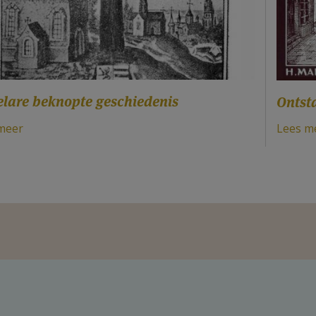
elare beknopte geschiedenis
Ontst
meer
Lees m