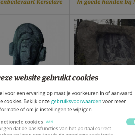
kenbedevaart Kerselare
In goede handen bij
eze website gebruikt cookies
el voor een ervaring op maat je voorkeuren in of aanvaard
 bijzonder Mariabeeld
De kleine ommegan
le cookies. Bekijk onze
gebruiksvoorwaarden
voor meer
Kerselare
formatie of om je instellingen te wijzigen.
unctionele cookies
AAN
rgen dat de basisfuncties van het portaal correct