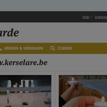
Hulp
Startpa
arde
KERKEN & VIERINGEN
ZOEKEN
.kerselare.be