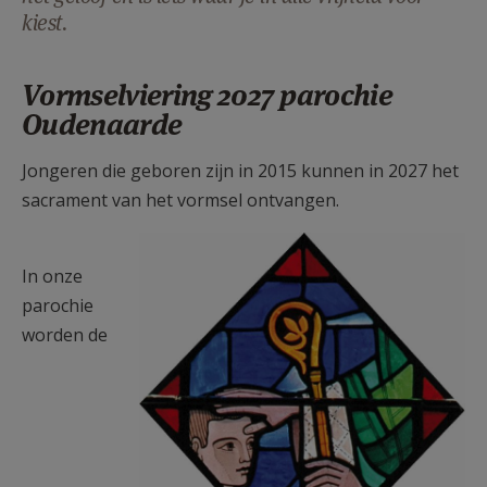
kiest.
AANMELDEN OF REGISTREREN
Vormselviering 2027 parochie
Oudenaarde
Jongeren die geboren zijn in 2015 kunnen in 2027 het
sacrament van het vormsel ontvangen.
vormsel.jpg
In onze
parochie
worden de