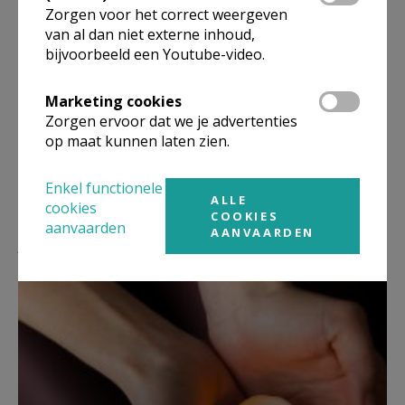
Ieder jaar organiseren we een vormseltocht voor de
Zorgen voor het correct weergeven
vormelingen samen met hun gezin.
van al dan niet externe inhoud,
bijvoorbeeld een Youtube-video.
Hieronder kan je deze tocht ook vanuit je eigen huis
meestappen.
Marketing cookies
Klik hier voor de vormseltocht >>>
Zorgen ervoor dat we je advertenties
op maat kunnen laten zien.
Enkel functionele
ALLE
cookies
COOKIES
aanvaarden
AANVAARDEN
Lees meer