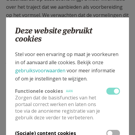
over het traject dat we aanbieden als voorbereiding
op het vormsel. We verwachten dat de vormelingen dit
traject volgen.
Deze website gebruikt
Gelieve u vóór die infoavond al aan te melden
cookies
We zien er naar uit om u te ontmoeten indien u wenst
dat uw kind gevormd wordt.
Stel voor een ervaring op maat je voorkeuren
Helpende handen
in of aanvaard alle cookies. Bekijk onze
gebruiksvoorwaarden
voor meer informatie
In onze catecheseploeg zijn helpende handen welkom.
of om je instellingen te wijzigen.
Zie je het zitten om mee te helpen op de
Functionele cookies
AAN
catechesemomenten van een van de werkingen, geef
Zorgen dat de basisfuncties van het
ons dan een seintje en we ontvangen je met open
portaal correct werken en laten ons
armen!
toe via de anonieme registratie van je
gebruik deze verder te verbeteren.
Vormseltocht
(Sociale) content cookies