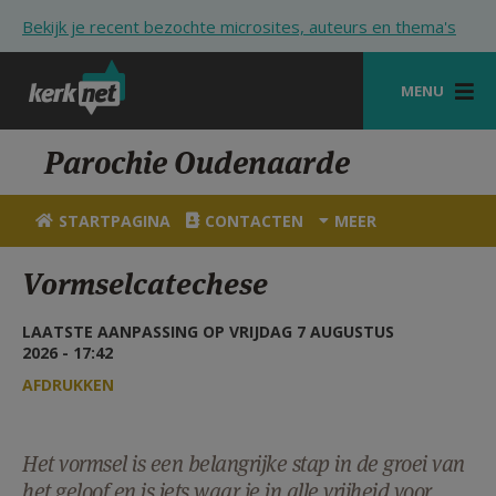
Overslaan en naar de inhoud gaan
Bekijk je recent bezochte microsites, auteurs en thema's
MENU
STARTPAGINA
Parochie Oudenaarde
KERK
STARTPAGINA
CONTACTEN
MEER
VIERINGEN
Vormselcatechese
SHOP
LAATSTE AANPASSING OP VRIJDAG 7 AUGUSTUS
ZOEKEN
2026 - 17:42
HULP
AFDRUKKEN
STARTPAGINA PORTAAL
Het vormsel is een belangrijke stap in de groei van
MIJN PAROCHIE
het geloof en is iets waar je in alle vrijheid voor