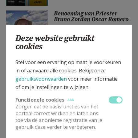
AANMELDEN OF REGISTREREN
Benoeming van Priester
Bruno Zordan Oscar Romero
Deze website gebruikt
cookies
Huwelijksvoorbereiding 2026
Stel voor een ervaring op maat je voorkeuren
in of aanvaard alle cookies. Bekijk onze
gebruiksvoorwaarden
voor meer informatie
of om je instellingen te wijzigen.
Kerkelijke uitvaart dekenaat
Functionele cookies
AAN
Oudenaarde
Zorgen dat de basisfuncties van het
portaal correct werken en laten ons
toe via de anonieme registratie van je
gebruik deze verder te verbeteren.