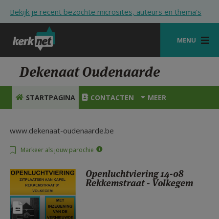
Overslaan en naar de inhoud gaan
Bekijk je recent bezochte microsites, auteurs en thema's
MENU
STARTPAGINA
Dekenaat Oudenaarde
KERK
STARTPAGINA
CONTACTEN
MEER
VIERINGEN
SHOP
www.dekenaat-oudenaarde.be
ZOEKEN
Markeer als jouw parochie
HULP
Openluchtviering 14-08
Rekkemstraat - Volkegem
STARTPAGINA PORTAAL
MIJN PAROCHIE