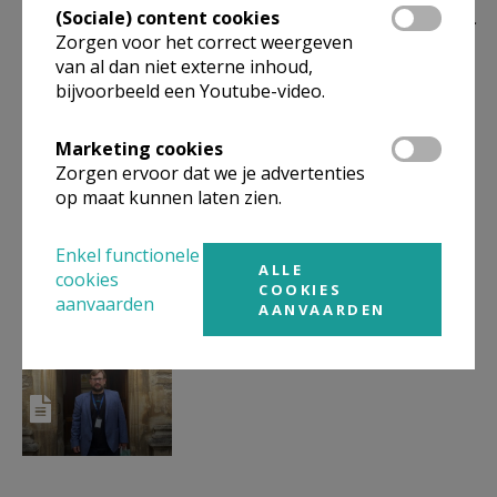
(Sociale) content cookies
Aanbod vieringen via radio of
Zorgen voor het correct weergeven
tv
van al dan niet externe inhoud,
bijvoorbeeld een Youtube-video.
Marketing cookies
Zorgen ervoor dat we je advertenties
Agenda
op maat kunnen laten zien.
Enkel functionele
ALLE
cookies
COOKIES
aanvaarden
AANVAARDEN
Christen Forum Vlaamse
Ardennen