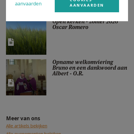
aanvaarden
AANVAARDEN
Open kerken - zomer 2026
Oscar Romero
Opname welkomviering
Bruno en een dankwoord aan
Albert - O.R.
Meer van ons
Alle artikels bekijken
Alle evenementen bekijken