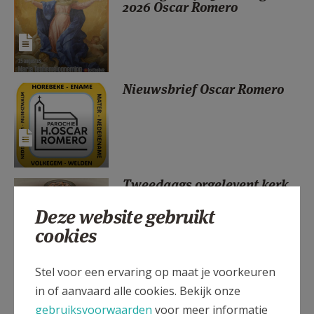
2026 Oscar Romero
AANMELDEN OF REGISTREREN
Nieuwsbrief Oscar Romero
Tweedaags orgelevent kerk
Nederzwalm - Oscar Romero
Deze website gebruikt
cookies
Stel voor een ervaring op maat je voorkeuren
Eerste communie Oscar
in of aanvaard alle cookies. Bekijk onze
Romero
gebruiksvoorwaarden
voor meer informatie