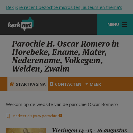
Overslaan en naar de inhoud gaan
Bekijk je recent bezochte microsites, auteurs en thema's
MENU
STARTPAGINA
Parochie H. Oscar Romero in
Horebeke, Ename, Mater,
KERK
Nederename, Volkegem,
VIERINGEN
Welden, Zwalm
SHOP
STARTPAGINA
CONTACTEN
MEER
ZOEKEN
HULP
Welkom op de website van de parochie Oscar Romero
STARTPAGINA PORTAAL
Markeer als jouw parochie
MIJN PAROCHIE
Vieringen 14 -15 - 16 augustus