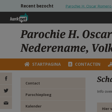
Overslaan en naar de inhoud gaan
Recent bezocht
Parochie H. Oscar Romero
Parochie H. Osca
Nederename, Vol
STARTPAGINA
CONTACTEN
Sch
Contact
Info ov
DEEL OP
Parochieploeg
FACEBOOK
DEEL OP
Kalender
Hier 