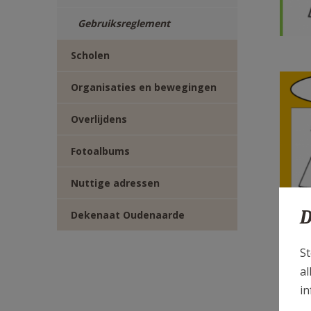
Gebruiksreglement
Scholen
Organisaties en bewegingen
Overlijdens
Fotoalbums
Nuttige adressen
D
Dekenaat Oudenaarde
St
al
in