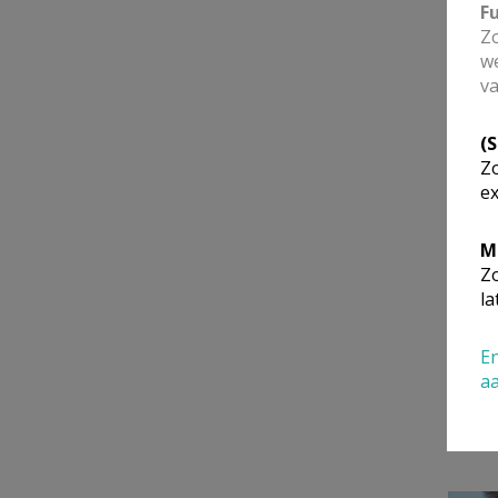
F
Zo
we
va
(
Zo
ex
M
Zo
la
En
a