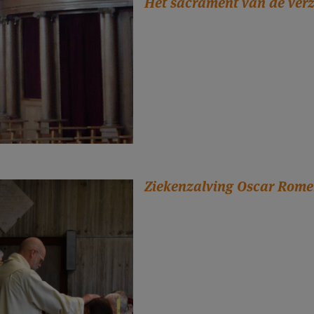
Het sacrament van de ver
Ziekenzalving Oscar Rome