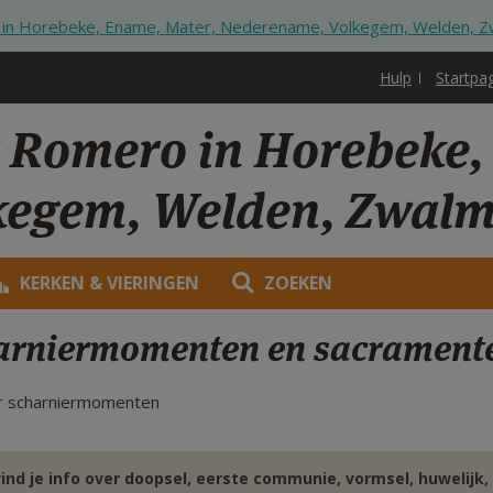
 in Horebeke, Ename, Mater, Nederename, Volkegem, Welden, 
Hulp
Startpa
r Romero in Horebeke,
kegem, Welden, Zwal
KERKEN & VIERINGEN
ZOEKEN
arniermomenten en sacrament
er scharniermomenten
vind je info over doopsel, eerste communie, vormsel, huwelijk,