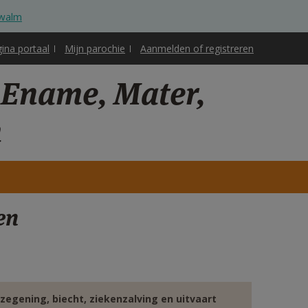
Zwalm
gina portaal
Mijn parochie
Aanmelden of registreren
 Ename, Mater,
m
en
 zegening, biecht, ziekenzalving en uitvaart