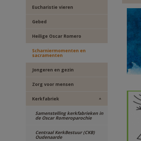
TWITTER
DEEL
Eucharistie vieren
VIA
Gebed
Heilige Oscar Romero
E-
Scharniermomenten en
MAIL
sacramenten
Jongeren en gezin
Zorg voor mensen
Kerkfabriek
Samenstelling kerkfabrieken in
de Oscar Romeroparochie
Centraal KerkBestuur (CKB)
Oudenaarde