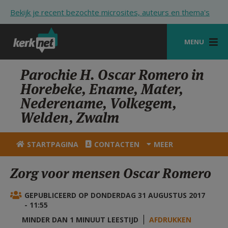
Overslaan en naar de inhoud gaan
Bekijk je recent bezochte microsites, auteurs en thema's
MENU
STARTPAGINA
Parochie H. Oscar Romero in
Horebeke, Ename, Mater,
KERK
Nederename, Volkegem,
VIERINGEN
Welden, Zwalm
SHOP
STARTPAGINA
CONTACTEN
MEER
ZOEKEN
Zorg voor mensen Oscar Romero
HULP
GEPUBLICEERD OP DONDERDAG 31 AUGUSTUS 2017
STARTPAGINA PORTAAL
- 11:55
MIJN PAROCHIE
MINDER DAN 1 MINUUT LEESTIJD
AFDRUKKEN