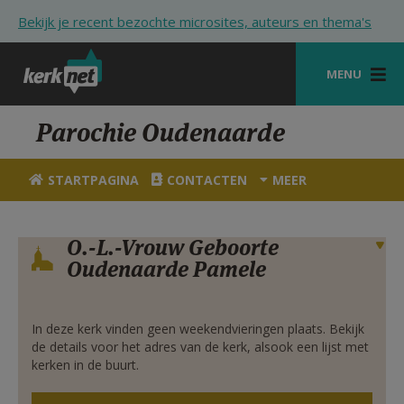
Overslaan en naar de inhoud gaan
Bekijk je recent bezochte microsites, auteurs en thema's
MENU
STARTPAGINA
Parochie Oudenaarde
KERK
STARTPAGINA
CONTACTEN
MEER
VIERINGEN
SHOP
O.-L.-Vrouw Geboorte
Verbergen
Oudenaarde Pamele
ZOEKEN
HULP
In deze kerk vinden geen weekendvieringen plaats. Bekijk
de details voor het adres van de kerk, alsook een lijst met
STARTPAGINA PORTAAL
kerken in de buurt.
MIJN PAROCHIE