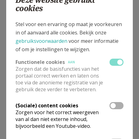
AANMELDEN OF REGISTREREN
cookies
Het Onze Vader
Stel voor een ervaring op maat je voorkeuren
in of aanvaard alle cookies. Bekijk onze
gebruiksvoorwaarden
voor meer informatie
of om je instellingen te wijzigen.
Functionele cookies
AAN
Zorgen dat de basisfuncties van het
Eerste communietocht
portaal correct werken en laten ons
toe via de anonieme registratie van je
gebruik deze verder te verbeteren.
(Sociale) content cookies
Zorgen voor het correct weergeven
van al dan niet externe inhoud,
bijvoorbeeld een Youtube-video.