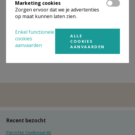
Marketing cookies
Zorgen ervoor dat we je advertenties
op maat kunnen laten zien.
Enkel functionele
ALLE
cookies
Adventskalender
Knutselmoment
COOKIES
aanvaarden
AANVAARDEN
Lees meer
Lees meer
Recent bezocht
Parochie Oudenaarde