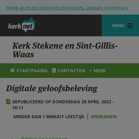
Overslaan en naar de inhoud gaan
Bekijk je recent bezochte microsites, auteurs en thema's
MENU
STARTPAGINA
Kerk Stekene en Sint-Gillis-
Waas
KERK
VIERINGEN
STARTPAGINA
CONTACTEN
MEER
SHOP
Digitale geloofsbeleving
ZOEKEN
GEPUBLICEERD OP DONDERDAG 28 APRIL 2022 -
HULP
16:11
MINDER DAN 1 MINUUT LEESTIJD
AFDRUKKEN
STARTPAGINA PORTAAL
MIJN PAROCHIE