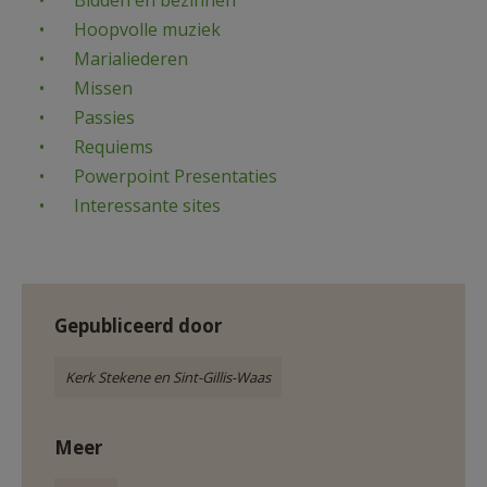
Bidden en bezinnen
AANMELDEN OF REGISTREREN
Hoopvolle muziek
Marialiederen
Missen
Passies
Requiems
Powerpoint Presentaties
Interessante sites
Gepubliceerd door
Kerk Stekene en Sint-Gillis-Waas
Meer