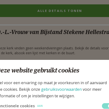
ALLE DETAILS TONEN
rgen
.-L.-Vrouw van Bijstand Stekene Hellestr
deze kerk vinden geen weekendvieringen plaats. Bekijk de details voor
 de kerk, alsook een lijst met kerken in de buurt.
ALLE DETAILS TONEN
eze website gebruikt cookies
el voor een ervaring op maat je voorkeuren in of aanvaard
rgen
t.-Cornelius Sint-Gillis-Waas Meerdonk
le cookies. Bekijk onze
gebruiksvoorwaarden
voor meer
formatie of om je instellingen te wijzigen.
deze kerk vinden geen weekendvieringen plaats. Bekijk de details voor
unctionele cookies
AAN
 de kerk, alsook een lijst met kerken in de buurt.