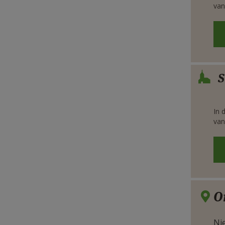
van
Verbe
S
In 
van
O
Nie