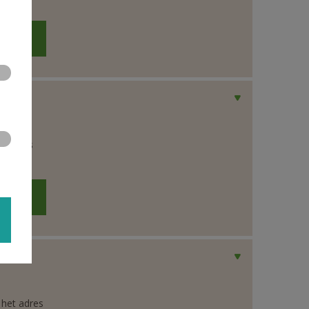
et adres
 het adres