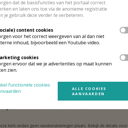
rgen dat de basisfuncties van het portaal correct
rken en laten ons toe via de anonieme registratie
n je gebruik deze verder te verbeteren.
ALLE DETAILS TONEN
Sociale) content cookies
rgen voor het correct weergeven van al dan niet
rgen
t.-Gillis Sint-Gillis-Waas
terne inhoud, bijvoorbeeld een Youtube-video.
arketing cookies
ijk de details voor de weekendvieringen die doorgaan in deze kerk, h
rgen ervoor dat we je advertenties op maat kunnen
 de kerk, alsook een lijst met kerken in de buurt.
ten zien.
ALLE DETAILS TONEN
kel functionele cookies
ALLE COOKIES
anvaarden
AANVAARDEN
rgen
t.-Jacobus Stekene Kemzeke
deze kerk vinden geen weekendvieringen plaats. Bekijk de details voor