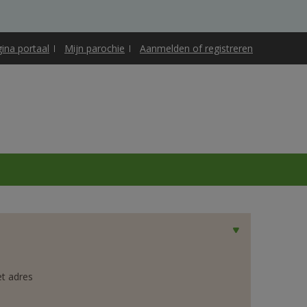
gina portaal
Mijn parochie
Aanmelden of registreren
et adres