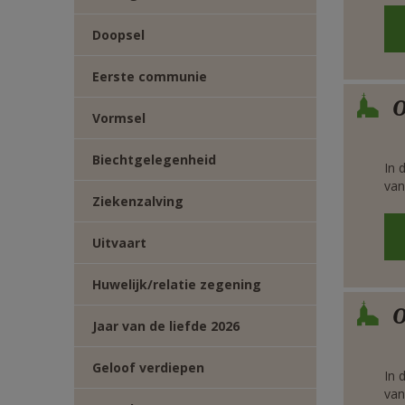
E-
Doopsel
MAIL
Eerste communie
Verbe
O
Vormsel
Biechtgelegenheid
In 
van
Ziekenzalving
Uitvaart
Huwelijk/relatie zegening
Verbe
O
Jaar van de liefde 2026
Geloof verdiepen
In 
van