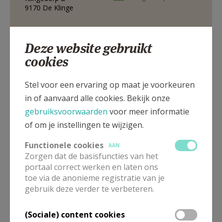
9170
De Klinge
AANMELDEN OF REGISTREREN
Klingedorp 2, 9170 De Klinge
Deze website gebruikt
cookies
Stel voor een ervaring op maat je voorkeuren
in of aanvaard alle cookies. Bekijk onze
gebruiksvoorwaarden
voor meer informatie
of om je instellingen te wijzigen.
Functionele cookies
AAN
Zorgen dat de basisfuncties van het
portaal correct werken en laten ons
toe via de anonieme registratie van je
gebruik deze verder te verbeteren.
In deze kerk vinden geen weekendvieringen plaats. Via de
onderstaande lijst kan je het aanbod van kerken in de buurt
(Sociale) content cookies
raadplegen.