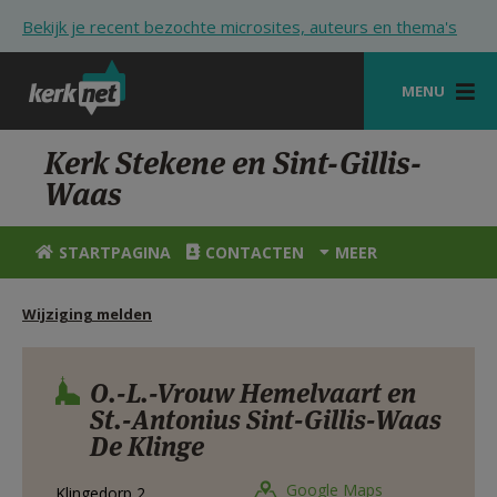
Overslaan en naar de inhoud gaan
Bekijk je recent bezochte microsites, auteurs en thema's
MENU
STARTPAGINA
Kerk Stekene en Sint-Gillis-
Waas
KERK
VIERINGEN
STARTPAGINA
CONTACTEN
MEER
SHOP
Wijziging melden
ZOEKEN
HULP
O.-L.-Vrouw Hemelvaart en
St.-Antonius Sint-Gillis-Waas
STARTPAGINA PORTAAL
De Klinge
MIJN PAROCHIE
Google Maps
Klingedorp 2