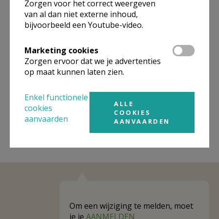
Zorgen voor het correct weergeven
van al dan niet externe inhoud,
Omgeving
bijvoorbeeld een Youtube-video.
Niet gevonden wat je zocht? Hier vind je
Marketing cookies
links naar kerken, eventueel van andere
Zorgen ervoor dat we je advertenties
organisaties, in de buurt.
op maat kunnen laten zien.
Kerken in of nabij
De Klinge
Enkel functionele
ALLE
cookies
COOKIES
aanvaarden
AANVAARDEN
Om een wijziging te melden, moet
je je
AANMELDEN