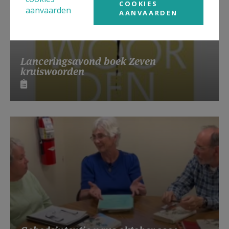
COOKIES
aanvaarden
AANVAARDEN
Lanceringsavond boek Zeven
kruiswoorden