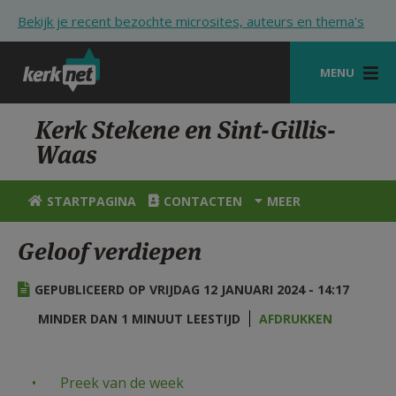
Overslaan en naar de inhoud gaan
Bekijk je recent bezochte microsites, auteurs en thema's
MENU
STARTPAGINA
Kerk Stekene en Sint-Gillis-
Waas
KERK
VIERINGEN
STARTPAGINA
CONTACTEN
MEER
SHOP
Geloof verdiepen
ZOEKEN
GEPUBLICEERD OP VRIJDAG 12 JANUARI 2024 - 14:17
HULP
MINDER DAN 1 MINUUT LEESTIJD
AFDRUKKEN
STARTPAGINA PORTAAL
MIJN PAROCHIE
Preek van de week