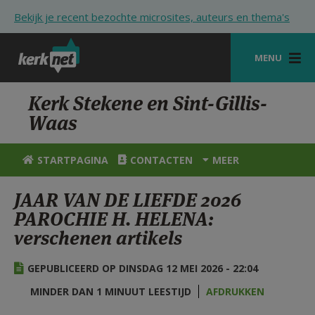
Overslaan en naar de inhoud gaan
Bekijk je recent bezochte microsites, auteurs en thema's
MENU
STARTPAGINA
Kerk Stekene en Sint-Gillis-
Waas
KERK
VIERINGEN
STARTPAGINA
CONTACTEN
MEER
SHOP
JAAR VAN DE LIEFDE 2026
PAROCHIE H. HELENA:
ZOEKEN
verschenen artikels
HULP
GEPUBLICEERD OP DINSDAG 12 MEI 2026 - 22:04
STARTPAGINA PORTAAL
MINDER DAN 1 MINUUT LEESTIJD
AFDRUKKEN
MIJN PAROCHIE