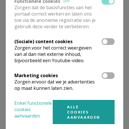
Functionele cookies
AAN
Zorgen dat de basisfuncties van het
portaal correct werken en laten ons
toe via de anonieme registratie van je
Gepubliceerd door
gebruik deze verder te verbeteren.
Kerk Stekene en Sint-Gillis-Waas
(Sociale) content cookies
Zorgen voor het correct weergeven
van al dan niet externe inhoud,
Meer
bijvoorbeeld een Youtube-video.
Artikel
Marketing cookies
Zorgen ervoor dat we je advertenties
op maat kunnen laten zien.
Enkel functionele
ALLE
cookies
Deel dit artikel
COOKIES
aanvaarden
AANVAARDEN