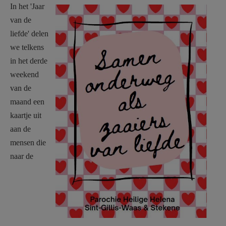
Liefde voorzijde.jpg
In het 'Jaar
AANMELDEN OF REGISTREREN
van de
liefde' delen
we telkens
in het derde
weekend
van de
maand een
kaartje uit
aan de
mensen die
naar de