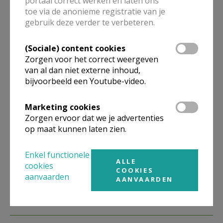
portaal correct werken en laten ons
toe via de anonieme registratie van je
Kerk Stekene en Sint-Gillis-Waas
gebruik deze verder te verbeteren.
(Sociale) content cookies
Meer
Zorgen voor het correct weergeven
van al dan niet externe inhoud,
Artikel
bijvoorbeeld een Youtube-video.
Marketing cookies
Zorgen ervoor dat we je advertenties
op maat kunnen laten zien.
Deel dit artikel
Enkel functionele
ALLE
cookies
COOKIES
aanvaarden
AANVAARDEN