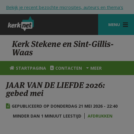
Overslaan en naar de inhoud gaan
Bekijk je recent bezochte microsites, auteurs en thema's
MENU
STARTPAGINA
Kerk Stekene en Sint-Gillis-
Waas
KERK
VIERINGEN
STARTPAGINA
CONTACTEN
MEER
SHOP
JAAR VAN DE LIEFDE 2026:
gebed mei
ZOEKEN
HULP
GEPUBLICEERD OP DONDERDAG 21 MEI 2026 - 22:40
STARTPAGINA PORTAAL
MINDER DAN 1 MINUUT LEESTIJD
AFDRUKKEN
MIJN PAROCHIE