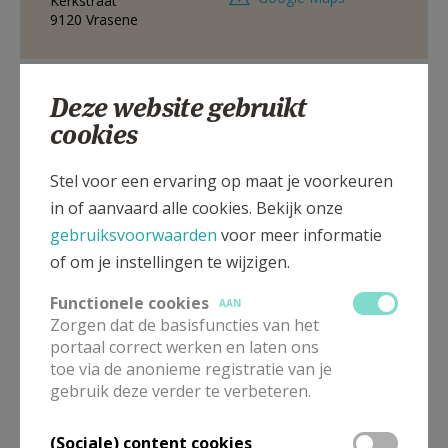
Kerkstraat
AANMELDEN OF REGISTREREN
9120
Vrasene
Kerkstraat, 9120 Vrasene
Deze website gebruikt
cookies
Stel voor een ervaring op maat je voorkeuren
in of aanvaard alle cookies. Bekijk onze
gebruiksvoorwaarden
voor meer informatie
of om je instellingen te wijzigen.
Functionele cookies
AAN
Zorgen dat de basisfuncties van het
portaal correct werken en laten ons
toe via de anonieme registratie van je
gebruik deze verder te verbeteren.
In deze kerk vinden geen weekendvieringen plaats. Via de
onderstaande lijst kan je het aanbod van kerken in de buurt
raadplegen.
(Sociale) content cookies