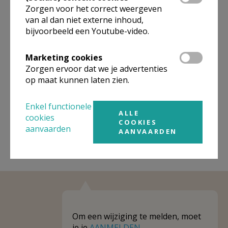
Zorgen voor het correct weergeven
Omgeving
van al dan niet externe inhoud,
bijvoorbeeld een Youtube-video.
Niet gevonden wat je zocht? Hier vind je
Marketing cookies
links naar kerken, eventueel van andere
Zorgen ervoor dat we je advertenties
organisaties, in de buurt.
op maat kunnen laten zien.
Kerken in of nabij
Vrasene
Enkel functionele
ALLE
cookies
COOKIES
aanvaarden
AANVAARDEN
Om een wijziging te melden, moet
je je
AANMELDEN