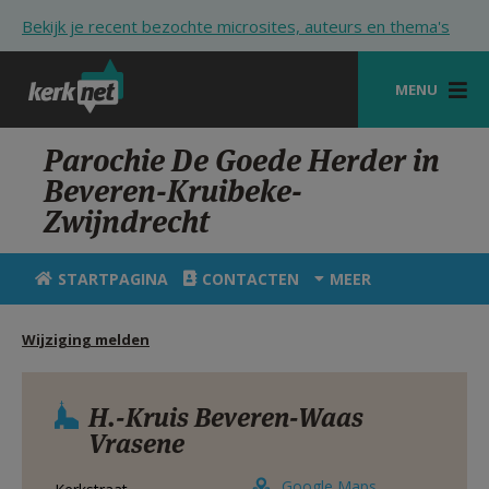
Overslaan en naar de inhoud gaan
Bekijk je recent bezochte microsites, auteurs en thema's
MENU
STARTPAGINA
Parochie De Goede Herder in
Beveren-Kruibeke-
KERK
Zwijndrecht
VIERINGEN
STARTPAGINA
CONTACTEN
MEER
SHOP
ZOEKEN
Wijziging melden
HULP
H.-Kruis Beveren-Waas
STARTPAGINA PORTAAL
Vrasene
MIJN PAROCHIE
Google Maps