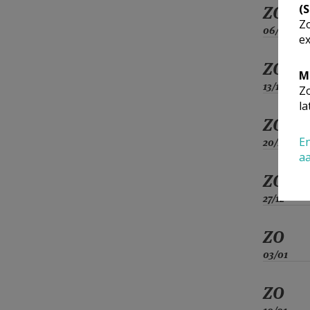
(
ZO
Zo
06/12
ex
ZO
M
13/12
Zo
la
ZO
En
20/12
a
ZO
27/12
ZO
03/01
ZO