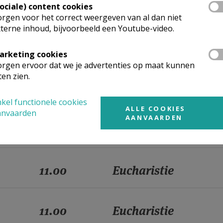
Sociale) content cookies
11.00
Eucharistie
rgen voor het correct weergeven van al dan niet
terne inhoud, bijvoorbeeld een Youtube-video.
11.00
Eucharistie
arketing cookies
rgen ervoor dat we je advertenties op maat kunnen
ten zien.
11.00
Eucharistie
kel functionele cookies
ALLE COOKIES
anvaarden
AANVAARDEN
11.00
Eucharistie
11.00
Eucharistie
11.00
Eucharistie