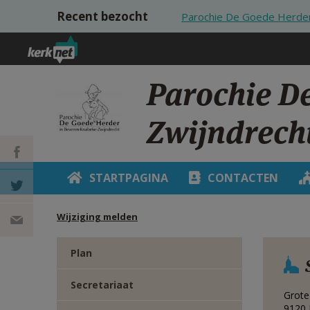
Overslaan en naar de inhoud gaan
Recent bezocht
Parochie De Goede Herder
Parochie D
Zwijndrech
STARTPAGINA
CONTACTEN
DEEL OP
Wijziging melden
FACEBOOK
DEEL OP
Plan
TWITTER
DEEL
Secretariaat
VIA
Grote
9120