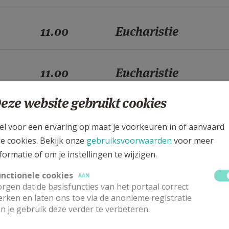
11.00
Eucharistie
11.00
Eucharistie
eze website gebruikt cookies
11.00
Eucharistie
el voor een ervaring op maat je voorkeuren in of aanvaard
le cookies. Bekijk onze
gebruiksvoorwaarden
voor meer
11.00
Eucharistie
formatie of om je instellingen te wijzigen.
unctionele cookies
AAN
rgen dat de basisfuncties van het portaal correct
11.00
Eucharistie
rken en laten ons toe via de anonieme registratie
n je gebruik deze verder te verbeteren.