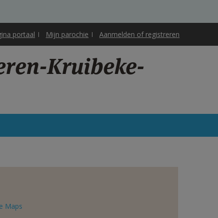
gina portaal
Mijn parochie
Aanmelden of registreren
eren-Kruibeke-
e Maps