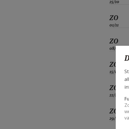
25/10
ZO
01/11
ZO
08/11
D
ZO
St
15/11
al
ZO
in
22/11
F
Zo
ZO
we
va
29/11