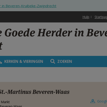
 in Beveren-Kruibeke-Zwijndrecht
Hulp
Startpa
e Goede Herder in Bev
t
KERKEN & VIERINGEN
ZOEKEN
St.-Martinus Beveren-Waas
Googl
 Markt
Beveren-Waas