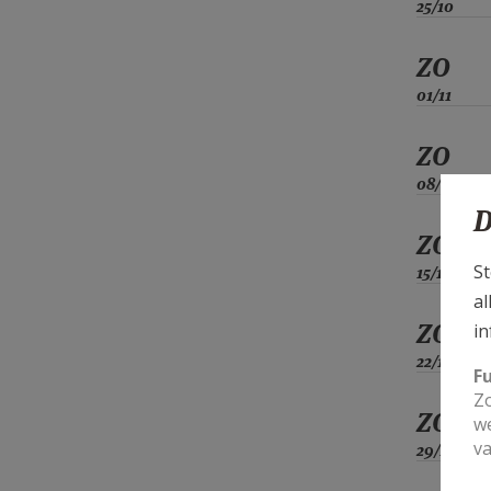
25/10
ZO
01/11
ZO
08/11
D
ZO
St
15/11
al
ZO
in
22/11
F
Zo
ZO
we
va
29/11