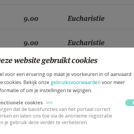
9.00
Eucharistie
9.00
Eucharistie
eze website gebruikt cookies
9.00
Eucharistie
el voor een ervaring op maat je voorkeuren in of aanvaard
le cookies. Bekijk onze
gebruiksvoorwaarden
voor meer
9.00
Eucharistie
formatie of om je instellingen te wijzigen.
unctionele cookies
AAN
rgen dat de basisfuncties van het portaal correct
9.00
Eucharistie
rken en laten ons toe via de anonieme registratie
n je gebruik deze verder te verbeteren.