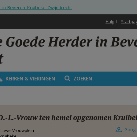
 in Beveren-Kruibeke-Zwijndrecht
Hulp
Startpa
e Goede Herder in Bev
t
KERKEN & VIERINGEN
ZOEKEN
O.-L.-Vrouw ten hemel opgenomen Kruibe
Googl
Lieve-Vrouwplein
Kruibeke