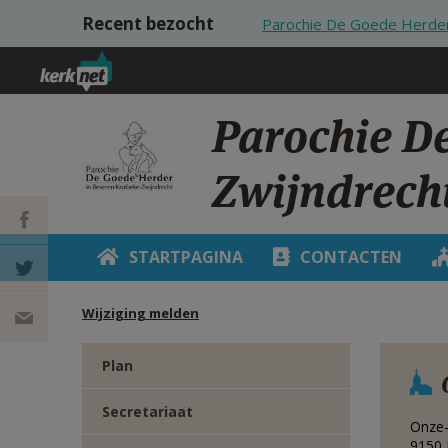
Overslaan en naar de inhoud gaan
Recent bezocht
Parochie De Goede Herder
Parochie D
Zwijndrech
STARTPAGINA
CONTACTEN
DEEL OP
Wijziging melden
FACEBOOK
DEEL OP
Plan
TWITTER
DEEL
Secretariaat
VIA
Onze-
9150