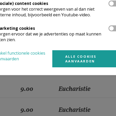
Sociale) content cookies
9.00
Eucharistie
rgen voor het correct weergeven van al dan niet
terne inhoud, bijvoorbeeld een Youtube-video.
9.00
Eucharistie
arketing cookies
rgen ervoor dat we je advertenties op maat kunnen
ten zien.
9.00
Eucharistie
kel functionele cookies
ALLE COOKIES
anvaarden
AANVAARDEN
9.00
Eucharistie
9.00
Eucharistie
9.00
Eucharistie