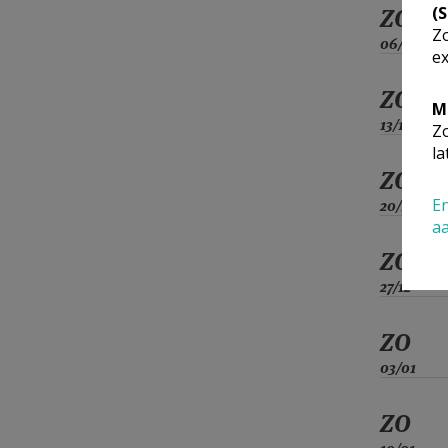
(
ZO
Zo
06/12
ex
ZO
M
13/12
Zo
la
ZO
En
20/12
a
ZO
27/12
ZO
03/01
ZO