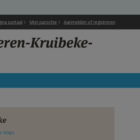
gina portaal
Mijn parochie
Aanmelden of registreren
eren-Kruibeke-
ke
e Maps