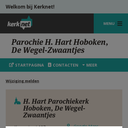
Overslaan en naar de inhoud gaan
Welkom bij Kerknet!
MENU
STARTPAGINA
Parochie H. Hart Hoboken,
De Wegel-Zwaantjes
KERK
VIERINGEN
STARTPAGINA
CONTACTEN
MEER
SHOP
Wijziging melden
ZOEKEN
HULP
H. Hart Parochiekerk
Hoboken, De Wegel-
MIJN PAROCHIE
Zwaantjes
AANMELDEN OF REGISTREREN
Google Maps
Krugerstraat 107