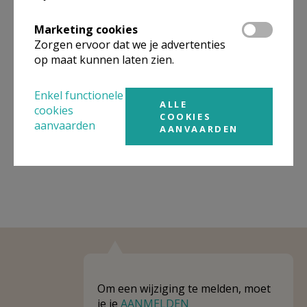
Omgeving
Marketing cookies
Zorgen ervoor dat we je advertenties
Niet gevonden wat je zocht? Hier vind je
op maat kunnen laten zien.
links naar kerken, eventueel van andere
Enkel functionele
organisaties, in de buurt.
ALLE
cookies
COOKIES
Kerken in of nabij
Hoboken
aanvaarden
AANVAARDEN
Om een wijziging te melden, moet
je je
AANMELDEN