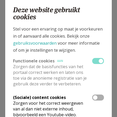
2660
Hoboken
Deze website gebruikt
cookies
Krugerstraat 107, 2660 Hoboken
Stel voor een ervaring op maat je voorkeuren
in of aanvaard alle cookies. Bekijk onze
gebruiksvoorwaarden
voor meer informatie
of om je instellingen te wijzigen.
Functionele cookies
AAN
Zorgen dat de basisfuncties van het
portaal correct werken en laten ons
toe via de anonieme registratie van je
gebruik deze verder te verbeteren.
(Sociale) content cookies
Zorgen voor het correct weergeven
In deze kerk vinden geen weekendvieringen plaats. Via de
onderstaande lijst kan je het aanbod van kerken in de buurt
van al dan niet externe inhoud,
raadplegen.
bijvoorbeeld een Youtube-video.