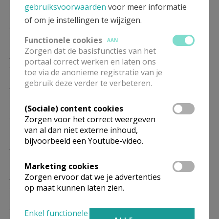
10/01
gebruiksvoorwaarden
voor meer informatie
of om je instellingen te wijzigen.
ZO
10.00
Eucharistie
17/01
Functionele cookies
AAN
Zorgen dat de basisfuncties van het
ZO
10.00
Eucharistie
portaal correct werken en laten ons
24/01
toe via de anonieme registratie van je
gebruik deze verder te verbeteren.
ZO
10.00
Eucharistie
31/01
(Sociale) content cookies
ZO
10.00
Eucharistie
Zorgen voor het correct weergeven
07/02
van al dan niet externe inhoud,
bijvoorbeeld een Youtube-video.
ZO
10.00
Eucharistie
14/02
Marketing cookies
ZO
10.00
Eucharistie
Zorgen ervoor dat we je advertenties
op maat kunnen laten zien.
21/02
ZO
10.00
Eucharistie
Enkel functionele
28/02