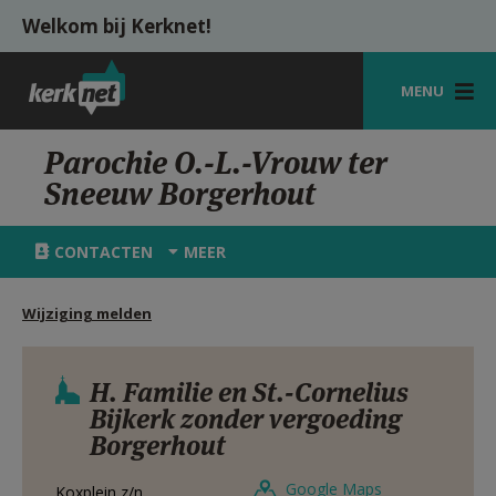
Overslaan en naar de inhoud gaan
Welkom bij Kerknet!
MENU
STARTPAGINA
Parochie O.-L.-Vrouw ter
Sneeuw Borgerhout
KERK
VIERINGEN
CONTACTEN
MEER
SHOP
Wijziging melden
ZOEKEN
HULP
H. Familie en St.-Cornelius
Bijkerk zonder vergoeding
MIJN PAROCHIE
Borgerhout
AANMELDEN OF REGISTREREN
Google Maps
Koxplein z/n