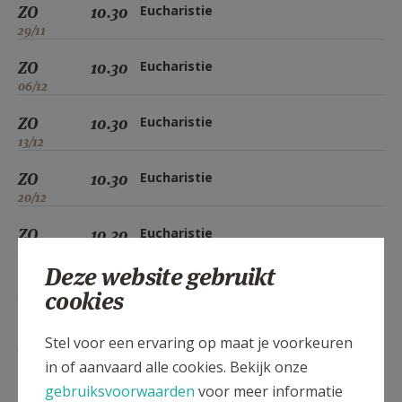
ZO
10.30
Eucharistie
29/11
ZO
10.30
Eucharistie
06/12
ZO
10.30
Eucharistie
13/12
ZO
10.30
Eucharistie
20/12
ZO
10.30
Eucharistie
27/12
Deze website gebruikt
ZO
10.30
Eucharistie
cookies
03/01
Stel voor een ervaring op maat je voorkeuren
ZO
10.30
Eucharistie
10/01
in of aanvaard alle cookies. Bekijk onze
gebruiksvoorwaarden
voor meer informatie
ZO
10.30
Eucharistie