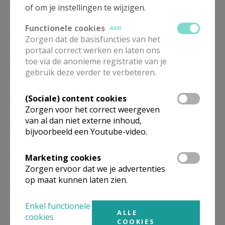
of om je instellingen te wijzigen.
17/01
Functionele cookies
AAN
ZO
10.30
Eucharistie
Zorgen dat de basisfuncties van het
24/01
portaal correct werken en laten ons
toe via de anonieme registratie van je
ZO
10.30
Eucharistie
gebruik deze verder te verbeteren.
31/01
ZO
10.30
Eucharistie
(Sociale) content cookies
07/02
Zorgen voor het correct weergeven
van al dan niet externe inhoud,
ZO
10.30
Eucharistie
bijvoorbeeld een Youtube-video.
14/02
ZO
10.30
Eucharistie
Marketing cookies
21/02
Zorgen ervoor dat we je advertenties
op maat kunnen laten zien.
ZO
10.30
Eucharistie
28/02
Enkel functionele
ALLE
cookies
ZO
10.30
Eucharistie
COOKIES