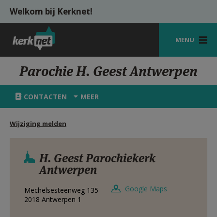
Overslaan en naar de inhoud gaan
Welkom bij Kerknet!
MENU
STARTPAGINA
Parochie H. Geest Antwerpen
KERK
CONTACTEN
MEER
VIERINGEN
Wijziging melden
SHOP
ZOEKEN
H. Geest Parochiekerk
Antwerpen
HULP
MIJN PAROCHIE
Google Maps
Mechelsesteenweg 135
2018
Antwerpen 1
AANMELDEN OF REGISTREREN