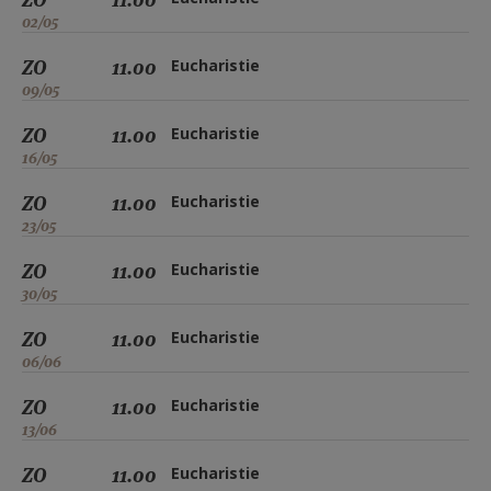
02/05
ZO
11.00
Eucharistie
09/05
ZO
11.00
Eucharistie
16/05
ZO
11.00
Eucharistie
23/05
ZO
11.00
Eucharistie
30/05
ZO
11.00
Eucharistie
06/06
ZO
11.00
Eucharistie
13/06
ZO
11.00
Eucharistie