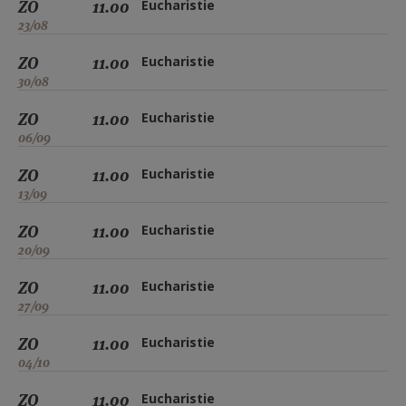
ZO
11.00
Eucharistie
23/08
ZO
11.00
Eucharistie
30/08
ZO
11.00
Eucharistie
06/09
ZO
11.00
Eucharistie
13/09
ZO
11.00
Eucharistie
20/09
ZO
11.00
Eucharistie
27/09
ZO
11.00
Eucharistie
04/10
ZO
11.00
Eucharistie