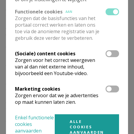
ZO
11.00
Eucharistie
Functionele cookies
AAN
24/01
Zorgen dat de basisfuncties van het
portaal correct werken en laten ons
ZO
11.00
Eucharistie
toe via de anonieme registratie van je
31/01
gebruik deze verder te verbeteren.
ZO
11.00
Eucharistie
07/02
(Sociale) content cookies
Zorgen voor het correct weergeven
ZO
11.00
Eucharistie
van al dan niet externe inhoud,
14/02
bijvoorbeeld een Youtube-video.
ZO
11.00
Eucharistie
Marketing cookies
21/02
Zorgen ervoor dat we je advertenties
ZO
11.00
Eucharistie
op maat kunnen laten zien.
28/02
Enkel functionele
ZO
11.00
Eucharistie
ALLE
cookies
07/03
COOKIES
aanvaarden
AANVAARDEN