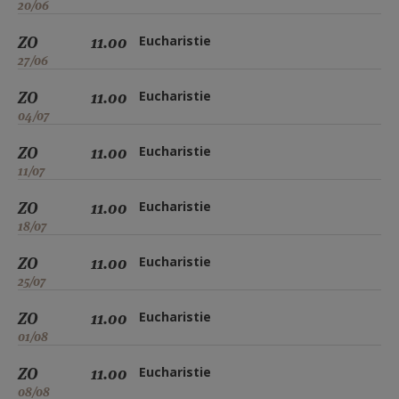
20/06
ZO
11.00
Eucharistie
27/06
ZO
11.00
Eucharistie
04/07
ZO
11.00
Eucharistie
11/07
ZO
11.00
Eucharistie
18/07
ZO
11.00
Eucharistie
25/07
ZO
11.00
Eucharistie
01/08
ZO
11.00
Eucharistie
08/08