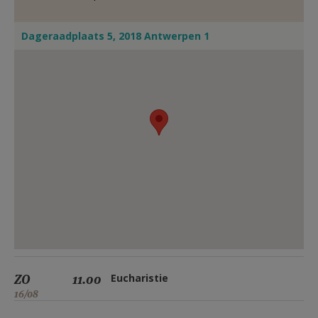
Dageraadplaats 5, 2018 Antwerpen 1
ZO
11.00
Eucharistie
16/08