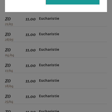
ZO
11.00
Eucharistie
14/03
ZO
11.00
Eucharistie
21/03
ZO
11.00
Eucharistie
28/03
ZO
11.00
Eucharistie
04/04
ZO
11.00
Eucharistie
11/04
ZO
11.00
Eucharistie
18/04
ZO
11.00
Eucharistie
25/04
ZO
11.00
Eucharistie