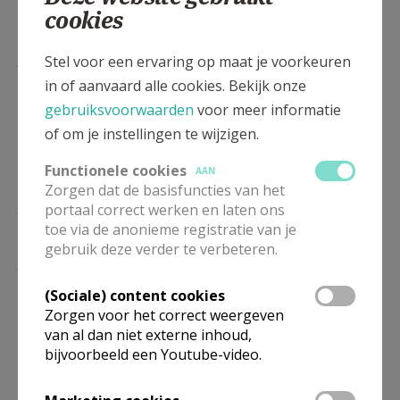
29/09
cookies
WO
8.30
Eucharistie
Stel voor een ervaring op maat je voorkeuren
30/09
in of aanvaard alle cookies. Bekijk onze
DO
8.30
Eucharistie
gebruiksvoorwaarden
voor meer informatie
01/10
of om je instellingen te wijzigen.
VR
8.30
Eucharistie
Functionele cookies
02/10
AAN
Zorgen dat de basisfuncties van het
ZO
10.00
Eucharistie
portaal correct werken en laten ons
04/10
toe via de anonieme registratie van je
gebruik deze verder te verbeteren.
MA
8.30
Eucharistie
05/10
(Sociale) content cookies
Zorgen voor het correct weergeven
DI
8.30
Eucharistie
van al dan niet externe inhoud,
06/10
bijvoorbeeld een Youtube-video.
WO
8.30
Eucharistie
07/10