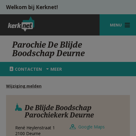
Overslaan en naar de inhoud gaan
Welkom bij Kerknet!
MENU
STARTPAGINA
Parochie De Blijde
Boodschap Deurne
KERK
VIERINGEN
CONTACTEN
MEER
SHOP
Wijziging melden
ZOEKEN
HULP
De Blijde Boodschap
Parochiekerk Deurne
MIJN PAROCHIE
Google Maps
René Heylenstraat 1
AANMELDEN OF REGISTREREN
2100
Deurne