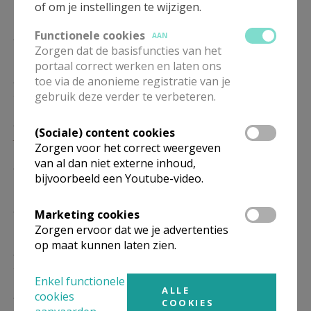
of om je instellingen te wijzigen.
10/01
Functionele cookies
ZO
11.00
Eucharistie
AAN
Zorgen dat de basisfuncties van het
17/01
portaal correct werken en laten ons
ZO
11.00
Eucharistie
toe via de anonieme registratie van je
24/01
gebruik deze verder te verbeteren.
ZO
11.00
Eucharistie
(Sociale) content cookies
31/01
Zorgen voor het correct weergeven
van al dan niet externe inhoud,
ZO
11.00
Eucharistie
bijvoorbeeld een Youtube-video.
07/02
ZO
11.00
Eucharistie
Marketing cookies
14/02
Zorgen ervoor dat we je advertenties
op maat kunnen laten zien.
ZO
11.00
Eucharistie
21/02
Enkel functionele
ALLE
ZO
11.00
Eucharistie
cookies
COOKIES
28/02