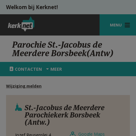
Overslaan en naar de inhoud gaan
Welkom bij Kerknet!
MENU
STARTPAGINA
Parochie St.-Jacobus de
Meerdere Borsbeek(Antw)
KERK
VIERINGEN
CONTACTEN
MEER
SHOP
Wijziging melden
ZOEKEN
HULP
St.-Jacobus de Meerdere
Parochiekerk Borsbeek
MIJN PAROCHIE
(Antw.)
AANMELDEN OF REGISTREREN
Google Maps
Jozef Reusenslei 4