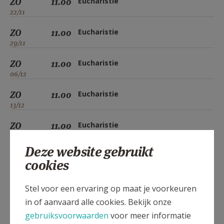
ZO
11.00
Eucharistie
22/11
ZO
11.00
Eucharistie
29/11
ZO
11.00
Eucharistie
06/12
ZO
11.00
Eucharistie
13/12
ZO
11.00
Eucharistie
20/12
Deze website gebruikt
ZO
11.00
Eucharistie
cookies
27/12
ZO
11.00
Eucharistie
Stel voor een ervaring op maat je voorkeuren
03/01
in of aanvaard alle cookies. Bekijk onze
gebruiksvoorwaarden
voor meer informatie
ZO
11.00
Eucharistie