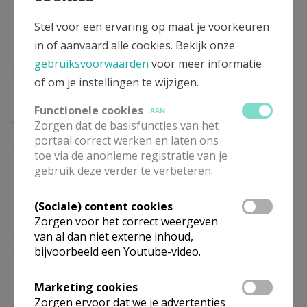
ZO
10.00
Eucharistie
Stel voor een ervaring op maat je voorkeuren
17/01
in of aanvaard alle cookies. Bekijk onze
ZO
10.00
Eucharistie
gebruiksvoorwaarden
voor meer informatie
24/01
of om je instellingen te wijzigen.
ZO
10.00
Eucharistie
Functionele cookies
AAN
31/01
Zorgen dat de basisfuncties van het
portaal correct werken en laten ons
ZO
10.00
Eucharistie
toe via de anonieme registratie van je
07/02
gebruik deze verder te verbeteren.
ZO
10.00
Eucharistie
14/02
(Sociale) content cookies
Zorgen voor het correct weergeven
ZO
10.00
Eucharistie
van al dan niet externe inhoud,
21/02
bijvoorbeeld een Youtube-video.
ZO
10.00
Eucharistie
Marketing cookies
28/02
Zorgen ervoor dat we je advertenties