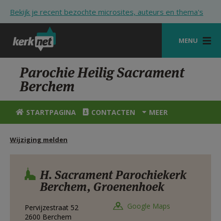
Overslaan en naar de inhoud gaan
Bekijk je recent bezochte microsites, auteurs en thema's
MENU
STARTPAGINA
Parochie Heilig Sacrament
Berchem
KERK
VIERINGEN
STARTPAGINA
CONTACTEN
MEER
SHOP
Wijziging melden
ZOEKEN
HULP
H. Sacrament Parochiekerk
Berchem, Groenenhoek
STARTPAGINA PORTAAL
Google Maps
Pervijzestraat 52
MIJN PAROCHIE
2600
Berchem