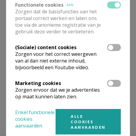
Functionele cookies
AANMELDEN OF REGISTREREN
AAN
Zorgen dat de basisfuncties van het
ALLE DETAILS TONEN
portaal correct werken en laten ons
toe via de anonieme registratie van je
gebruik deze verder te verbeteren.
Omgeving
(Sociale) content cookies
Zorgen voor het correct weergeven
Niet gevonden wat je zocht? Hier vind je
van al dan niet externe inhoud,
links naar kerken, eventueel van andere
bijvoorbeeld een Youtube-video.
organisaties, in de buurt.
Marketing cookies
Kerken in of nabij
Berchem
Zorgen ervoor dat we je advertenties
op maat kunnen laten zien.
Enkel functionele
ALLE
cookies
COOKIES
aanvaarden
AANVAARDEN