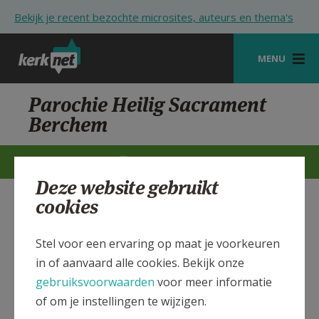
Overslaan en naar de inhoud gaan
Bekijk je recent bezochte microsites, auteurs en thema's
MENU
STARTPAGINA
Parochie Heilig Sacrament
Berchem
KERK
VIERINGEN
STARTPAGINA
CONTACTEN
MEER
Deze website gebruikt
SHOP
cookies
H. Sacrament Parochiekerk
Verbergen
ZOEKEN
Berchem, Groenenhoek
Stel voor een ervaring op maat je voorkeuren
HULP
in of aanvaard alle cookies. Bekijk onze
STARTPAGINA PORTAAL
Bekijk de details voor de weekendvieringen die doorgaan
gebruiksvoorwaarden
voor meer informatie
in deze kerk, het adres van de kerk, alsook een lijst met
of om je instellingen te wijzigen.
MIJN PAROCHIE
kerken in de buurt.